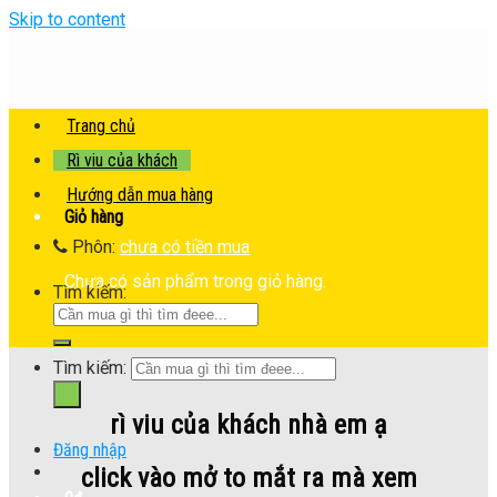
Skip to content
Trang chủ
Rì viu của khách
Hướng dẫn mua hàng
Giỏ hàng
Phôn:
chưa có tiền mua
Chưa có sản phẩm trong giỏ hàng.
Tìm kiếm:
Tìm kiếm:
rì viu của khách nhà em ạ
Đăng nhập
click vào mở to mắt ra mà xem