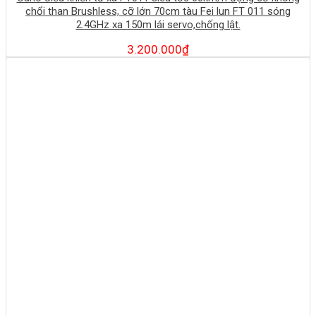
chổi than Brushless, cỡ lớn 70cm tàu Fei lun FT 011 sóng
2.4GHz xa 150m lái servo,chống lật.
3.200.000
₫