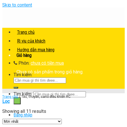
Skip to content
Trang chủ
Rì viu của khách
Hướng dẫn mua hàng
Giỏ hàng
Phôn:
chưa có tiền mua
Chưa có sản phẩm trong giỏ hàng.
Tìm kiếm:
Tìm kiếm:
Trang chủ
/
Tàu, thuyền, cano điều khiển RC
Lọc
Showing all 11 results
Đăng nhập