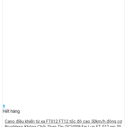
+
Hết hàng
Cano điều khiển từ xa FT012 FT12 tốc độ cao 50km/h động cơ
Brushless Không Chổi Than Tàu DCV009 Fei Lun FT 012 pin 3S,