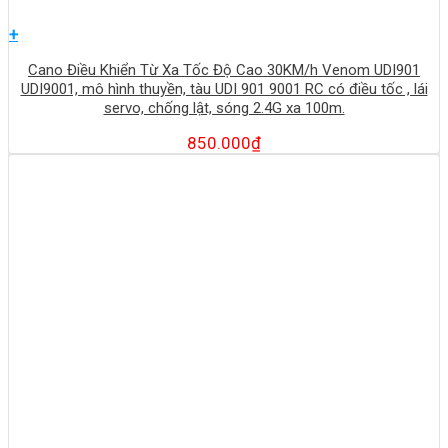
+
Cano Điều Khiển Từ Xa Tốc Độ Cao 30KM/h Venom UDI901
UDI9001, mô hình thuyền, tàu UDI 901 9001 RC có điều tốc , lái
servo, chống lật, sóng 2.4G xa 100m.
850.000
₫