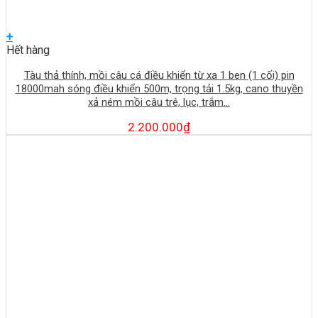
+
Hết hàng
Tàu thả thính, mồi câu cá điều khiển từ xa 1 ben (1 cối) pin
18000mah sóng điều khiển 500m, trọng tải 1.5kg, cano thuyền
xả ném mồi câu trê, lục, trắm…
2.200.000
₫