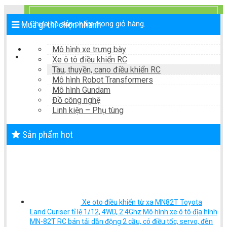
0
₫
Chưa có sản phẩm trong giỏ hàng.
Mua gì thì chọn nhanh
Mô hình xe trưng bày
Xe ô tô điều khiển RC
Tàu, thuyền, cano điều khiển RC
Mô hình Robot Transformers
Mô hình Gundam
Đồ công nghệ
Linh kiện – Phụ tùng
Sản phẩm hot
Xe oto điều khiển từ xa MN82T Toyota
Land Curiser tỉ lệ 1/12, 4WD, 2.4Ghz Mô hình xe ô tô địa hình
MN-82T RC bán tải dẫn động 2 cầu, có điều tốc, servo, đèn