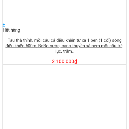
+
Hết hàng
Tàu thả thính, mồi câu cá điều khiển từ xa 1 ben (1 cối) sóng
điều khiển 500m, BoBo nước, cano thuyền xả ném mồi câu trê,
lục, trắm..
2.100.000
₫