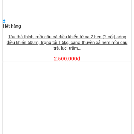
+
Hết hàng
Tàu thả thính, mồi câu cá điều khiển từ xa 2 ben (2 cối) sóng
điều khiển 500m, trọng tải 1.5kg, cano thuyền xả ném mồi câu
trê, lục, trắm…
2.500.000
₫