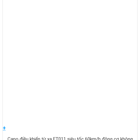
+
Cano điều khiển từ xa FT011 siêu tốc 60km/h động cơ không