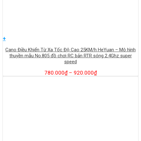
+
Cano Điều Khiển Từ Xa Tốc Độ Cao 25KM/h HeYuan – Mô hình
thuyền mẫu No.805 đồ chơi RC bản RTR sóng 2.4Ghz super
speed
780.000
₫
–
920.000
₫