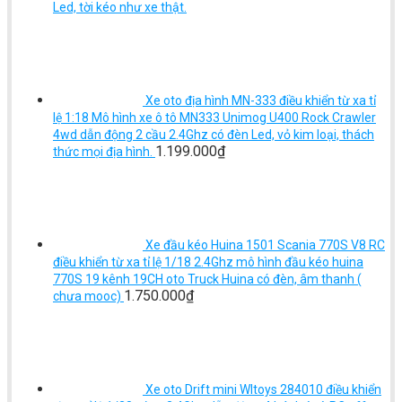
Led, tời kéo như xe thật.
Xe oto địa hình MN-333 điều khiển từ xa tỉ
lệ 1:18 Mô hình xe ô tô MN333 Unimog U400 Rock Crawler
4wd dẫn động 2 cầu 2.4Ghz có đèn Led, vỏ kim loại, thách
1.199.000
₫
thức mọi địa hình.
Xe đầu kéo Huina 1501 Scania 770S V8 RC
điều khiển từ xa tỉ lệ 1/18 2.4Ghz mô hình đầu kéo huina
770S 19 kênh 19CH oto Truck Huina có đèn, âm thanh (
1.750.000
₫
chưa mooc)
Xe oto Drift mini Wltoys 284010 điều khiển