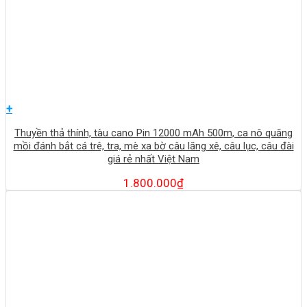
+
Thuyền thả thính, tàu cano Pin 12000 mAh 500m, ca nô quăng
mồi đánh bắt cá trê, tra, mè xa bờ câu lăng xê, câu lục, câu đài
giá rẻ nhất Việt Nam
1.800.000
₫