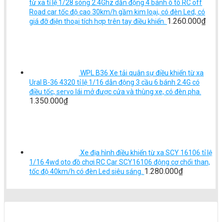
từ xa tỉ lệ 1/28 sóng 2.4Ghz dẫn động 4 bánh ô tô RC off
Road car tốc độ cao 30km/h gầm kim loại, có đèn Led, có
1.260.000
₫
giá đỡ điện thoại tích hợp trên tay điều khiển.
WPL B36 Xe tải quân sự điều khiển từ xa
Ural B-36 4320 tỉ lệ 1/16 dẫn động 3 cầu 6 bánh 2.4G có
điều tốc, servo lái mở được cửa và thùng xe, có đèn pha.
1.350.000
₫
Xe địa hình điều khiển từ xa SCY 16106 tỉ lệ
1/16 4wd oto đồ chơi RC Car SCY16106 động cơ chổi than,
1.280.000
₫
tốc độ 40km/h có đèn Led siêu sáng.