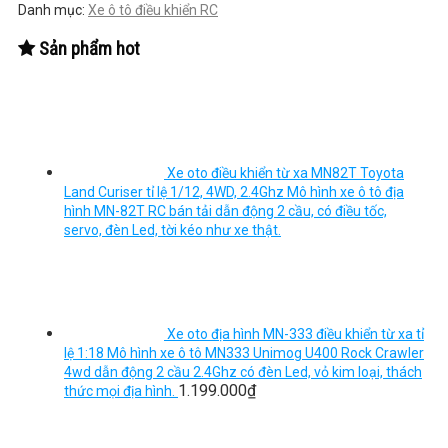
Danh mục:
Xe ô tô điều khiển RC
Sản phẩm hot
Xe oto điều khiển từ xa MN82T Toyota
Land Curiser tỉ lệ 1/12, 4WD, 2.4Ghz Mô hình xe ô tô địa
hình MN-82T RC bán tải dẫn động 2 cầu, có điều tốc,
servo, đèn Led, tời kéo như xe thật.
Xe oto địa hình MN-333 điều khiển từ xa tỉ
lệ 1:18 Mô hình xe ô tô MN333 Unimog U400 Rock Crawler
4wd dẫn động 2 cầu 2.4Ghz có đèn Led, vỏ kim loại, thách
1.199.000
₫
thức mọi địa hình.