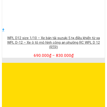
+
WPL D12 size 1/10 – Xe bán tải suzuki 5 tạ điều khiển từ xa
WPL D-12 – Xe ô tô mô hình công an phường RC WPL D 12
(RTR)
690.000
₫
–
830.000
₫