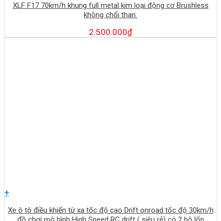
XLF F17 70km/h khung full metal kim loại động cơ Brushless
không chổi than.
2.500.000
₫
+
Xe ô tô điều khiển từ xa tốc độ cao Drift onroad tốc độ 30km/h
đồ chơi mô hình High Speed RC drift ( siêu rẻ) có 2 bộ lốp