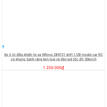
+
Xe ô tô điều khiển từ xa Wltoys 284131 drift 1/28 model car RC
có khung, bánh răng kim loại và đèn led tốc độ 30km/h
1.250.000
₫