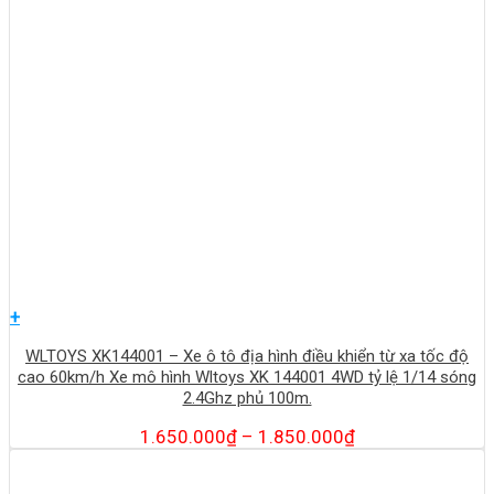
+
WLTOYS XK144001 – Xe ô tô địa hình điều khiển từ xa tốc độ
cao 60km/h Xe mô hình Wltoys XK 144001 4WD tỷ lệ 1/14 sóng
2.4Ghz phủ 100m.
1.650.000
₫
–
1.850.000
₫