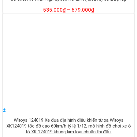
535.000
₫
–
679.000
₫
+
Wltoys 124019 Xe đua địa hình điều khiển từ xa Wltoys
XK124019 tốc độ cao 60km/h tỷ lệ 1/12, mô hình đồ chơi xe ô
tô XK 124019 khung kim loại chuẩn thi đấu.