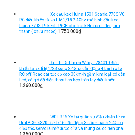
Xe đầu kéo Huina 1501 Scania 770S V8
RC điều khiển từ xa tỉ lệ 1/18 2.4Ghz mô hình đầu kéo
huina 770S 19 kênh 19CH oto Truck Huina có đèn, âm
1.750.000
₫
thanh ( chưa mooc)
Xe oto Drift mini Wltoys 284010 điều
khiển từ xa tỉ lệ 1/28 sóng 2.4Ghz dẫn động 4 bánh ô tô
RC off Road car tốc độ cao 30km/h gầm kim loại, có đèn
Led, có giá đỡ điện thoại tích hợp trên tay điều khiển.
1.260.000
₫
WPL B36 Xe tải quân sự điều khiển từ xa
Ural B-36 4320 tỉ lệ 1/16 dẫn động 3 cầu 6 bánh 2.4G có
điều tốc, servo lái mở được cửa và thùng xe, có đèn pha.
1.350.000
₫