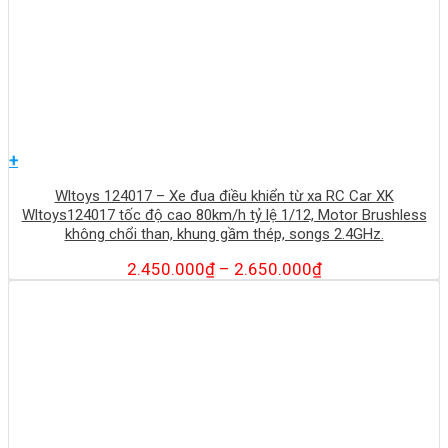
+
Wltoys 124017 – Xe đua điều khiển từ xa RC Car XK
Wltoys124017 tốc độ cao 80km/h tỷ lệ 1/12, Motor Brushless
không chổi than, khung gầm thép, songs 2.4GHz.
2.450.000
₫
–
2.650.000
₫