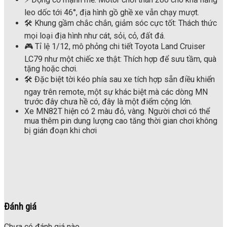
leo dốc tới 46°, địa hình gồ ghề xe vẫn chạy mượt.
🛠️ Khung gầm chắc chắn, giảm sóc cực tốt: Thách thức
mọi loại địa hình như cát, sỏi, cỏ, đất đá.
🎮 Tỉ lệ 1/12, mô phỏng chi tiết Toyota Land Cruiser
LC79 như một chiếc xe thật: Thích hợp để sưu tầm, quà
tặng hoặc chơi.
🛠️ Đặc biệt tời kéo phía sau xe tích hợp sẵn điều khiển
ngay trên remote, một sự khác biệt mà các dòng MN
trước đây chưa hề có, đây là một điểm cộng lớn.
Xe MN82T hiện có 2 màu đỏ, vàng. Người chơi có thể
mua thêm pin dung lượng cao tăng thời gian chơi không
bị gián đoạn khi chơi
Đánh giá
Chưa có đánh giá nào.