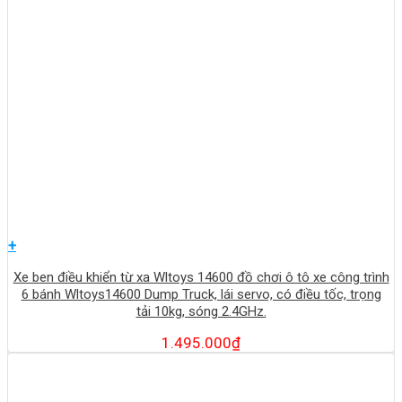
+
Xe ben điều khiển từ xa Wltoys 14600 đồ chơi ô tô xe công trình
6 bánh Wltoys14600 Dump Truck, lái servo, có điều tốc, trọng
tải 10kg, sóng 2.4GHz.
1.495.000
₫