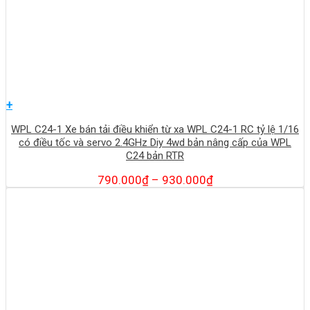
+
WPL C24-1 Xe bán tải điều khiển từ xa WPL C24-1 RC tỷ lệ 1/16
có điều tốc và servo 2.4GHz Diy 4wd bản nâng cấp của WPL
C24 bản RTR
790.000
₫
–
930.000
₫