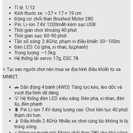
Tỉ lệ: 1/12
Kích thước xe: ~37 × 17 × 19 cm
Động cơ: chổi than Brushed Motor 280
Pin: Li-ion 7.4V 1200mAh kèm sạc USB
Thời gian chơi: khoảng 40 phút
Thời gian sạc: 60-90 phút
Tần số sóng: 2.4GHz, phạm vi điều khiển: 50–100m
Đèn LED: Có (pha, xi nhan, lùi,phanh)
Trọng lượng: ~1.5kg
Hệ thống lái servo 17g, ESC 7A
⭐ Tại sao người chơi nên mua xe địa hình điều khiển từ xa
MN82T:
🚗 Dẫn động 4 bánh (4WD): Tăng lực kéo, leo dốc và
vượt địa hình dễ dàng.
💡 Hệ thống đèn LED siêu sáng: Đèn pha, xi nhan, đèn
lùi, đèn phanh
🔋 Pin Li-ion 7.4V dung lượng cao: Chơi liên tục 40 phút
thậm chí hơn.
📡 Điều khiển 2.4GHz Nhiều xe chơi cùng lúc không lo bị
trùng sóng.
⚡ Động cơ mạnh mẽ: Motor chổi than 280 cho khả năng