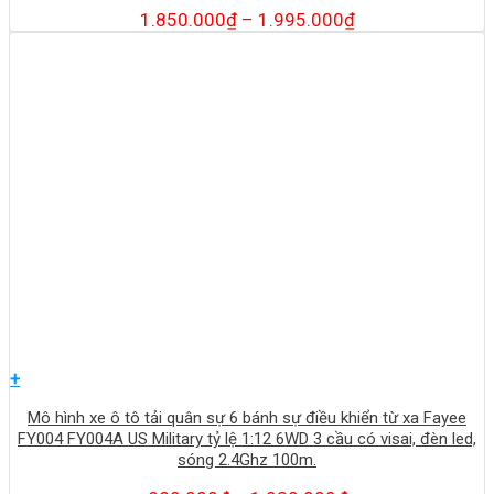
1.850.000
₫
–
1.995.000
₫
+
Mô hình xe ô tô tải quân sự 6 bánh sự điều khiển từ xa Fayee
FY004 FY004A US Military tỷ lệ 1:12 6WD 3 cầu có visai, đèn led,
sóng 2.4Ghz 100m.