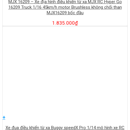
MJX 16209 – Xe địa hình điều khiển từ xa MJX RC Hyper Go
16209 Truck 1/16 45km/h motor Brushless không chổi than
MJX16209 bốc đầu
1.835.000
₫
+
Xe đua điều khiển từ xa Buggy speedX Pro 1/14 mô hình xe RC