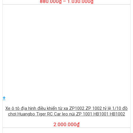
880.000
₫
–
1.030.000
₫
+
Xe ô tô địa hình điều khiển từ xa ZP1002 ZP 1002 tỷ lệ 1/10 đồ
chơi Huangbo Tiger RC Car leo núi ZP 1001 HB1001 HB1002
2.000.000
₫