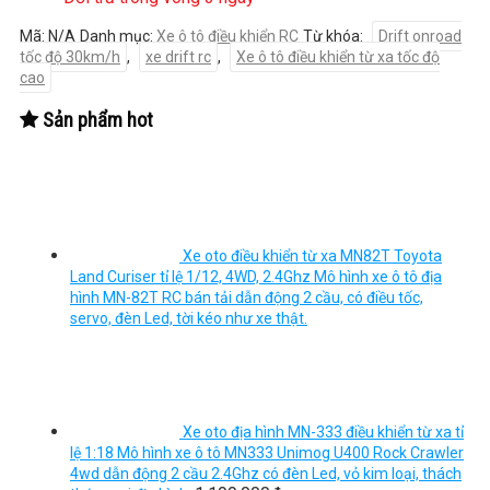
Mã:
N/A
Danh mục:
Xe ô tô điều khiển RC
Từ khóa:
Drift onroad
tốc độ 30km/h
,
xe drift rc
,
Xe ô tô điều khiển từ xa tốc độ
cao
Sản phẩm hot
Xe oto điều khiển từ xa MN82T Toyota
Land Curiser tỉ lệ 1/12, 4WD, 2.4Ghz Mô hình xe ô tô địa
hình MN-82T RC bán tải dẫn động 2 cầu, có điều tốc,
servo, đèn Led, tời kéo như xe thật.
Xe oto địa hình MN-333 điều khiển từ xa tỉ
lệ 1:18 Mô hình xe ô tô MN333 Unimog U400 Rock Crawler
4wd dẫn động 2 cầu 2.4Ghz có đèn Led, vỏ kim loại, thách