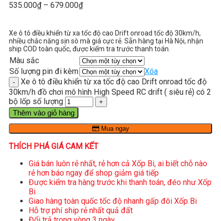
535.000
₫
–
679.000
₫
Xe ô tô điều khiển từ xa tốc độ cao Drift onroad tốc độ 30km/h,
nhiều chắc năng sịn sò mà giá cực rẻ. Sẵn hàng tại Hà Nội, nhận
ship COD toàn quốc, được kiểm tra trước thanh toán.
Màu sắc
Số lượng pin đi kèm
Xóa
Xe ô tô điều khiển từ xa tốc độ cao Drift onroad tốc độ
30km/h đồ chơi mô hình High Speed RC drift ( siêu rẻ) có 2
bộ lốp số lượng
Thêm vào giỏ hàng
Mua ngay
THÍCH PHÁ GIÁ CAM KẾT
Giá bán luôn rẻ nhất, rẻ hơn cả Xốp Bi, ai biết chỗ nào
rẻ hơn báo ngay để shop giảm giá tiếp
Được kiểm tra hàng trước khi thanh toán, đéo như Xốp
Bi
Giao hàng toàn quốc tốc độ nhanh gấp đôi Xốp Bi
Hỗ trợ phí ship rẻ nhất quả đất
Đổi trả trong vòng 3 ngày