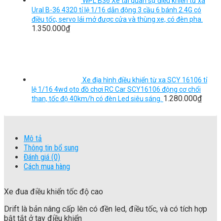
WPL B36 Xe tải quân sự điều khiển từ xa
Ural B-36 4320 tỉ lệ 1/16 dẫn động 3 cầu 6 bánh 2.4G có
điều tốc, servo lái mở được cửa và thùng xe, có đèn pha.
1.350.000
₫
Xe địa hình điều khiển từ xa SCY 16106 tỉ
lệ 1/16 4wd oto đồ chơi RC Car SCY16106 động cơ chổi
1.280.000
₫
than, tốc độ 40km/h có đèn Led siêu sáng.
Mô tả
Thông tin bổ sung
Đánh giá (0)
Cách mua hàng
Xe đua điều khiển tốc độ cao
Drift là bản nâng cấp lên có đền led, điều tốc, và có tích hợp
bật tắt ở tay điều khiển