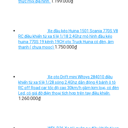
1.199.000
₫
thức mọi địa hình.
Xe đầu kéo Huina 1501 Scania 770S V8
RC điều khiển từ xa tỉ lệ 1/18 2.4Ghz mô hình đầu kéo
huina 770S 19 kênh 19CH oto Truck Huina có đèn, âm
1.750.000
₫
thanh ( chưa mooc)
Xe oto Drift mini Wltoys 284010 điều
khiển từ xa tỉ lệ 1/28 sóng 2.4Ghz dẫn động 4 bánh ô tô
RC off Road car tốc độ cao 30km/h gầm kim loại, có đèn
Led, có giá đỡ điện thoại tích hợp trên tay điều khiển.
1.260.000
₫