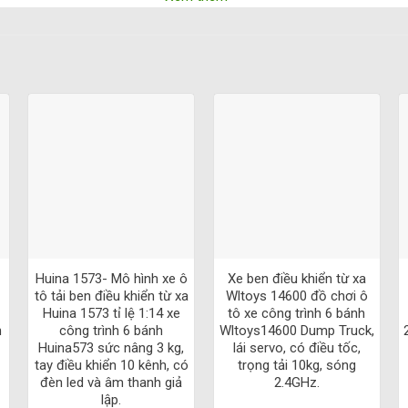
4
là một sản phẩm tuyệt vời cho các tín đồ
của các hoạt động điều 
ng phút giây giải trí thú vị và không thể quên cùng
Drift Gorilla S
 điều khiển từ xa RC Car Drift Gorilla SG16
G16043 có nhiều ưu điểm tính năng bao gồm:
à độ chính xác cao, Drift Gorilla SG1604 mang lại những trải nghiệm đ
ốt nhất, Drift Gorilla SG1604 có thể di chuyển với tốc độ cao và độ
n từ xa thông minh, bạn có thể dễ dàng kiểm soát xe từ khoảng cách 
+
+
sạc nhanh, giúp bạn có thể sử dụng sản phẩm trong thời gian dài và ti
độc đáo và chất liệu chắc chắn, Drift Gorilla SG1604 có thể chơi cả t
Huina 1573- Mô hình xe ô
Xe ben điều khiển từ xa
tô tải ben điều khiển từ xa
Wltoys 14600 đồ chơi ô
Huina 1573 tỉ lệ 1:14 xe
tô xe công trình 6 bánh
n
công trình 6 bánh
Wltoys14600 Dump Truck,
604 là một sản phẩm tuyệt vời cho những người đam mê công nghệ đi
Huina573 sức nâng 3 kg,
lái servo, có điều tốc,
tay điều khiển 10 kênh, có
trọng tải 10kg, sóng
đèn led và âm thanh giả
2.4GHz.
ô điều khiển từ xa RC Car Drift Gorilla SG1
lập.