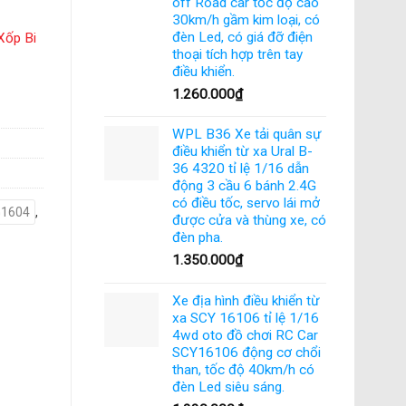
off Road car tốc độ cao
30km/h gầm kim loại, có
đèn Led, có giá đỡ điện
Xốp Bi
thoại tích hợp trên tay
điều khiển.
1.260.000
₫
WPL B36 Xe tải quân sự
điều khiển từ xa Ural B-
36 4320 tỉ lệ 1/16 dẫn
động 3 cầu 6 bánh 2.4G
có điều tốc, servo lái mở
1604
,
được cửa và thùng xe, có
đèn pha.
1.350.000
₫
Xe địa hình điều khiển từ
xa SCY 16106 tỉ lệ 1/16
4wd oto đồ chơi RC Car
SCY16106 động cơ chổi
than, tốc độ 40km/h có
đèn Led siêu sáng.