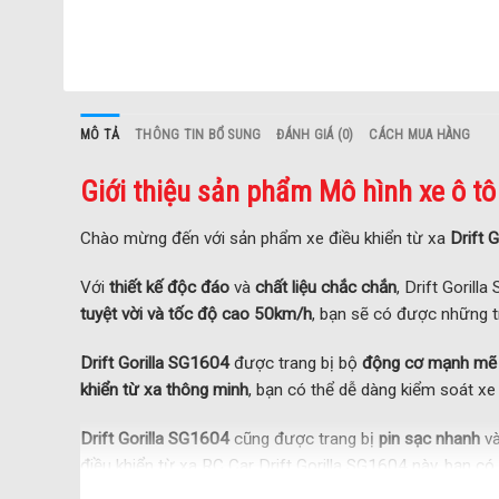
MÔ TẢ
THÔNG TIN BỔ SUNG
ĐÁNH GIÁ (0)
CÁCH MUA HÀNG
Giới thiệu sản phẩm Mô hình xe ô tô 
Chào mừng đến với sản phẩm xe điều khiển từ xa
Drift 
Với
thiết kế độc đáo
và
chất liệu chắc chắn
, Drift Goril
tuyệt vời và tốc độ cao 50km/h
, bạn sẽ có được những t
Drift Gorilla SG1604
được trang bị bộ
động cơ mạnh mẽ
khiển từ xa thông minh
, bạn có thể dễ dàng kiểm soát x
Drift Gorilla SG1604
cũng được trang bị
pin sạc nhanh
và
điều khiển từ xa RC Car Drift Gorilla SG1604 này, bạn có t