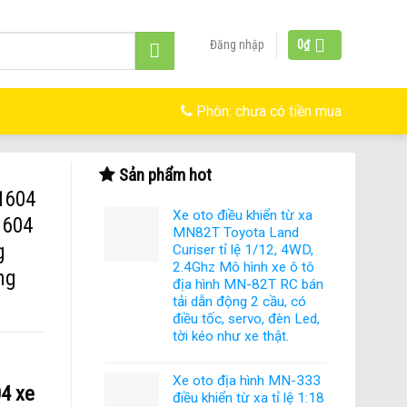
Đăng nhập
0
₫
Phôn:
chưa có tiền mua
Sản phẩm hot
G1604
Xe oto điều khiển từ xa
1604
MN82T Toyota Land
g
Curiser tỉ lệ 1/12, 4WD,
2.4Ghz Mô hình xe ô tô
ng
địa hình MN-82T RC bán
tải dẫn động 2 cầu, có
điều tốc, servo, đèn Led,
tời kéo như xe thật.
Xe oto địa hình MN-333
04
xe
điều khiển từ xa tỉ lệ 1:18