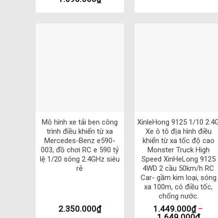
Động cơ 380 mạnh mẽ
Servo:17g lực kéo 2kg
Tính năng hiện đại của Mô hình xe ô 
– Mạch cảm biến cân bằng GYROSCOPE tùy chỉnh được
– Mạch điều tốc vô cấp có tính năng giới hạn 3 cấp tốc 
+
+
– Servo lái vô cấp có giới hạn biên độ cực đại
Mô hình xe tải ben công
XinleHong 9125 1/10 2.4
trình điều khiển từ xa
Xe ô tô địa hình điều
– Phanh điện từ
Mercedes-Benz e590-
khiển từ xa tốc độ cao
003, đồ chơi RC e 590 tỷ
Monster Truck High
– Đảo tay lái thuận – nghịch
lệ 1/20 sóng 2.4GHz siêu
Speed XinHeLong 9125
rẻ
4WD 2 cầu 50km/h RC
Car- gầm kim loại, sóng
– Bật tắt đèn từ xa 3 chế độ
xa 100m, có điều tốc,
chống nước.
– Bánh răng vi sai 2 cầu trước – sau
2.350.000
₫
1.449.000
₫
–
1.649.000
₫