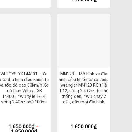
1604:
+
+
WLTOYS XK144001 – Xe
MN128 – Mô hình xe địa
ô tô địa hình điều khiển từ
hình điều khiển từ xa Jeep
xa tốc độ cao 60km/h Xe
wrangler MN128 RC tỉ lệ
mô hình Wltoys XK
1:12, sóng 2.4 Ghz, full hệ
144001 4WD tỷ lệ 1/14
thống đèn, 4WD chạy 2
sóng 2.4Ghz phủ 100m.
cầu, cân mọi địa hình
1.650.000
₫
–
1.850.000
₫
1.850.000
₫