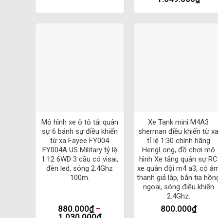
– Có 2 bộ lốp cao su và lốp cứng mặc định đi kèm xe
Đóng gói sản phẩm Mô hình xe ô tô đ
1 X RC Xe
1 X Pin 7.4V 1200mAh
4 X bánh xe drift
1 X Cáp Sạc USB
+
+
1 X Hướng Dẫn sử dụng
Mô hình xe ô tô tải quân
Xe Tank mini M4A3
1 X bộ phụ kiện
sự 6 bánh sự điều khiển
sherman điều khiển từ x
từ xa Fayee FY004
tỉ lệ 1:30 chính hãng
1 X bộ tay lái dự phòng
FY004A US Military tỷ lệ
HengLong, đồ chơi mô
1:12 6WD 3 cầu có visai,
hình Xe tăng quân sự RC
đèn led, sóng 2.4Ghz
xe quân đội m4 a3, có â
100m.
thanh giả lập, bắn tia hồn
ngoại, sóng điều khiển
2.4Ghz.
880.000
₫
–
800.000
₫
1.030.000
₫