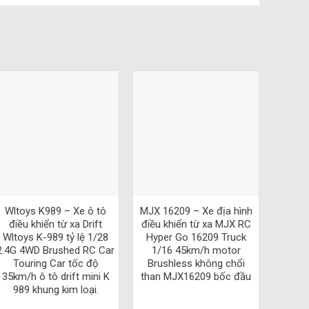
khiển xe và những người đam mê công nghệ điều khiển từ
G1604
!
04:
iều khiển xe chuyên nghiệp tuyệt vời.
 chính xác điều khiển tuyệt vời.
xa và tạo ra những màn drift tuyệt đẹp một cách dễ dàng.
+
+
ết kiệm thời gian sạc pin.
rong nhà và ngoài trời, đảm bảo sự thoải mái và linh hoạt
Wltoys K989 – Xe ô tô
MJX 16209 – Xe địa hình
điều khiển từ xa Drift
điều khiển từ xa MJX RC
Wltoys K-989 tỷ lệ 1/28
Hyper Go 16209 Truck
2.4G 4WD Brushed RC Car
1/16 45km/h motor
ều khiển từ xa và các hoạt động điều khiển xe chuyên
Touring Car tốc độ
Brushless không chổi
35km/h ô tô drift mini K
than MJX16209 bốc đầu
989 khung kim loại.
604: