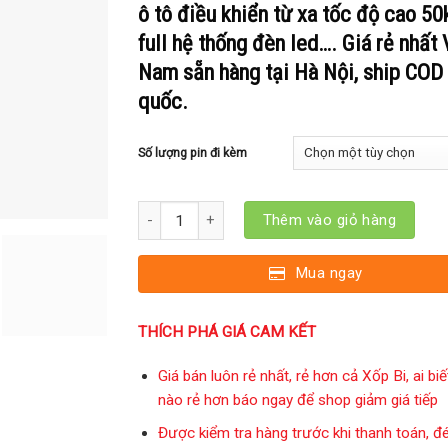
ô tô điều khiển từ xa
tốc độ cao 50
full hệ thống đèn led…. Giá rẻ nhất 
Nam sẵn hàng tại Hà Nội, ship COD
quốc.
Số lượng pin đi kèm
Xe ô tô điều khiển Drift Gorilla SG1604 maxspeed 
Thêm vào giỏ hàng
Mua ngay
THÍCH PHÁ GIÁ CAM KẾT
Giá bán luôn rẻ nhất, rẻ hơn cả Xốp Bi, ai bi
nào rẻ hơn báo ngay để shop giảm giá tiếp
Được kiểm tra hàng trước khi thanh toán, đ