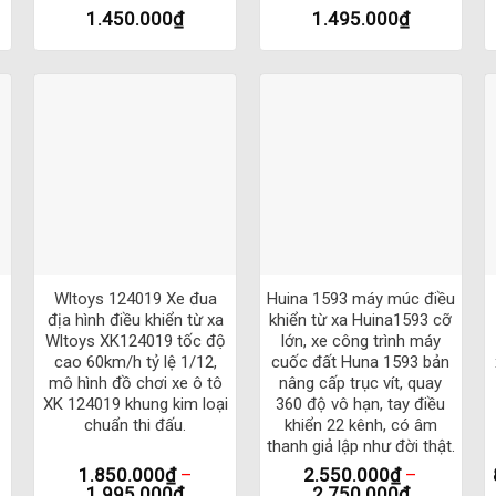
1.450.000
₫
1.495.000
₫
đèn LED đôi, chiếu sáng vỏ xe, có thể thay pin.
có độ dẻo dai cao, chống va đập và chống rơi, dễ vận hành.
ơn ở những cùng đường off , và có kèm thêm 1 bộ bánh drift có drif
thống trượt khi bạn ở chế độ drift giúp xe drift mượt mà hơn .
ều khiển lâu hơn
 và SG1604
+
+
Wltoys 124019 Xe đua
Huina 1593 máy múc điều
địa hình điều khiển từ xa
khiển từ xa Huina1593 cỡ
 Pin xe: Pin Lion 7.4v 1200mah
Wltoys XK124019 tốc độ
lớn, xe công trình máy
cao 60km/h tỷ lệ 1/12,
cuốc đất Huna 1593 bản
mô hình đồ chơi xe ô tô
nâng cấp trục vít, quay
XK 124019 khung kim loại
360 độ vô hạn, tay điều
chuẩn thi đấu.
khiển 22 kênh, có âm
thanh giả lập như đời thật.
1.850.000
₫
–
2.550.000
₫
–
1.995.000
₫
2.750.000
₫