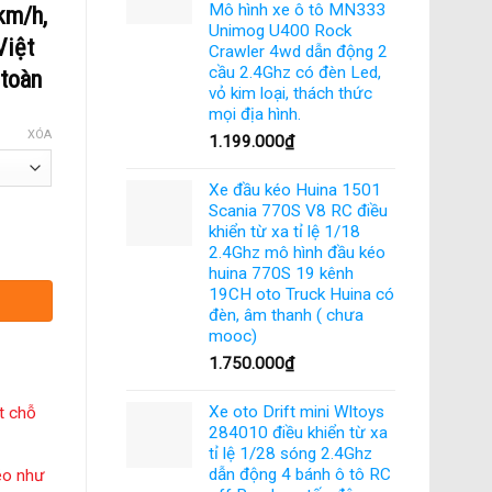
Mô hình xe ô tô MN333
km/h,
Unimog U400 Rock
Việt
Crawler 4wd dẫn động 2
cầu 2.4Ghz có đèn Led,
 toàn
vỏ kim loại, thách thức
mọi địa hình.
XÓA
1.199.000
₫
Xe đầu kéo Huina 1501
Scania 770S V8 RC điều
khiển từ xa tỉ lệ 1/18
50 km/h 4WD Drift SG-1604 Mô hình xe SG 1604 tỷ lệ 1:16 sóng 2.4GHz RC
2.4Ghz mô hình đầu kéo
huina 770S 19 kênh
19CH oto Truck Huina có
đèn, âm thanh ( chưa
mooc)
1.750.000
₫
Xe oto Drift mini Wltoys
ết chỗ
284010 điều khiển từ xa
tỉ lệ 1/28 sóng 2.4Ghz
dẫn động 4 bánh ô tô RC
éo như