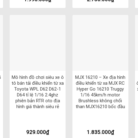
tô điều khiển từ xa RC Car Drift Gorilla SG
 độ nhạy
độ cực đại
+
+
G
Mô hình đồ chơi siêu xe ô
MJX 16210 – Xe địa hình
tô bán tải điều khiển từ xa
điều khiển từ xa MJX RC
Toyota WPL D62 D62-1
Hyper Go 16210 Truggy
D64 tỉ lệ 1/16 2.4ghz
1/16 45km/h motor
phiên bản RTR oto địa
Brushless không chổi
hình giá thành siêu rẻ
than MJX16210 bốc đầu
929.000
₫
1.835.000
₫