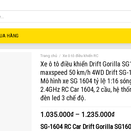
UA HÀNG
Trang chủ
/
Xe ô tô điều khiển RC
Xe ô tô điều khiển Drift Gorilla S
maxspeed 50 km/h 4WD Drift SG-
Mô hình xe SG 1604 tỷ lệ 1:16 són
2.4GHz RC Car 1604, 2 cầu, hệ thố
đèn led 3 chế độ.
1.035.000
–
1.235.000
₫
₫
SG-1604
RC Car Drift
Gorilla SG16