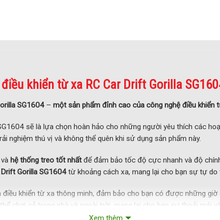
điều khiển từ xa RC Car Drift Gorilla SG160
Gorilla SG1604
–
một sản phẩm đỉnh cao của công nghệ điều khiển từ
la SG1604 sẽ là lựa chọn hoàn hảo cho những người yêu thích các ho
rải nghiệm thú vị và không thể quên khi sử dụng sản phẩm này.
và
hệ thống treo tốt nhất
để đảm bảo tốc độ cực nhanh và độ chính 
e
Drift Gorilla SG1604
từ khoảng cách xa, mang lại cho bạn sự tự do và
 điều khiển từ xa thông minh, đảm bảo cho bạn có được những giờ gi
hể chơi cả trong nhà và ngoài trời, mang lại cho bạn sự thoải mái và 
Xem thêm