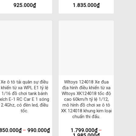
925.000
₫
1.835.000
₫
t ngay
+
+
Xe ô tô tải quân sự điều
Wltoys 124018 Xe đua
khiển từ xa WPL E1 tỷ lệ
địa hình điều khiển từ xa
1/16 đồ chơi tank bánh
Wltoys XK124018 tốc độ
xích E-1 RC Car E 1 sóng
cao 60km/h tỷ lệ 1/12,
2.4Ghz, có đèn led, điều
mô hình đồ chơi xe ô tô
tốc.
XK 124018 khung kim loại
chuẩn thi đấu.
850.000
₫
–
990.000
₫
1.799.000
₫
–
1.985.000
₫