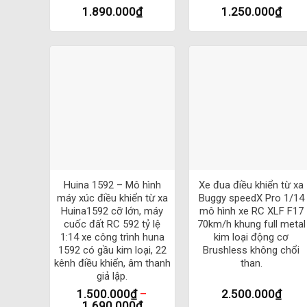
1.890.000
₫
1.250.000
₫
Điều khiển từ xa 2.4G, mạnh mẽ, độ bền cao, tích hợp 
Xe sử dụng vật liệu ABS chọn lọc kết hợp với vỏ PVC 
Lốp xe được thiết kế bản gai lớn giúp lốp bám chắc h
Được trang bị động cơ kép tốc độ cao, có tích hợp hệ 
Điều khiển ô tô điều khiển từ xa linh hoạt, thời gian đi
Xe RC tốc độ cao 2.4G Mini 1/16 với 2 bản SG1603
+
+
Tốc độ tối đa: 50km / h
Huina 1592 – Mô hình
Xe đua điều khiển từ xa
Kích thước: 17*30*12cm
máy xúc điều khiển từ xa
Buggy speedX Pro 1/14
Thời gian sạc: 65 phút Thời gian sử dụng: 20-25 phút
Huina1592 cỡ lớn, máy
mô hình xe RC XLF F17
cuốc đất RC 592 tỷ lệ
70km/h khung full metal
Kênh: 4 kênh
1:14 xe công trình huna
kim loại động cơ
1592 có gầu kim loại, 22
Brushless không chổi
Khoảng Cách điều khiển: 80 mét
kênh điều khiển, âm thanh
than.
giả lập.
Trọng Lượng xe: Khoảng 1110g
1.500.000
₫
–
2.500.000
₫
ESC: 40A điều khiển tích hợp ESC
1.690.000
₫