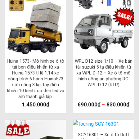
1 RC bao gồm:
Thường thì khi mua xe bán tải điều khiển từ xa WPL C24-1
RC, người dùng sẽ nhận được một hộp đựng sản phẩm bao
gồm:
1 x Xe bán tải điều khiển từ xa WPL C24-1 RC: Sản phẩm
chính là chiếc xe bán tải điều khiển từ xa có thiết kế đẹp mắt,
Huina 1573- Mô hình xe ô tô
WPL D12 size 1/10 – Xe bán
được trang bị động cơ mạnh mẽ, hệ thống treo độc đáo và
tải ben điều khiển từ xa
tải suzuki 5 tạ điều khiển từ
có thời gian vận hành dài.
Huina 1573 tỉ lệ 1:14 xe
xa WPL D-12 – Xe ô tô mô
công trình 6 bánh Huina573
hình công an phường RC
1 x Tay điều khiển từ xa: Điều khiển từ xa được tích hợp chức
sức nâng 3 kg, tay điều
WPL D 12 (RTR)
khiển 10 kênh, có đèn led và
năng điều khiển xe bán tải, có thiết kế tiện lợi, dễ sử dụng.
âm thanh giả lập.
1.450.000
₫
690.000
₫
–
830.000
₫
1 x Pin sạc: Sản phẩm đi kèm với một pin sạc được sử
dụng để nạp điện cho xe và điều khiển từ xa.
1 x Dây sạc: Dùng để kết nối pin sạc với điện để tiến hành
SCY16301 – Xe ô tô Drift
sạc pin.