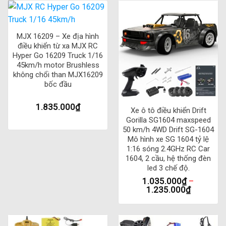
Pin: Pin Li-ion 4.8V/700mAh
Thời gian sạc: khoảng 120 phút
MJX 16209 – Xe địa hình
Thời gian vận hành: khoảng 25 phút
điều khiển từ xa MJX RC
Hyper Go 16209 Truck 1/16
Tầm xa điều khiển: khoảng 50-60m
45km/h motor Brushless
không chổi than MJX16209
Tải trọng tối đa: 150g
bốc đầu
Hệ thống treo: 4 bánh động cơ động cơ, giảm xóc đôi
1.835.000
₫
Chất liệu: Nhựa cao cấp
Xe ô tô điều khiển Drift
Gorilla SG1604 maxspeed
50 km/h 4WD Drift SG-1604
Ngoài ra, xe bán tải điều khiển từ xa WPL C24-1 RC còn
Mô hình xe SG 1604 tỷ lệ
được trang bị nhiều tính năng tiện ích khác như đèn LED
1:16 sóng 2.4GHz RC Car
chiếu sáng, hệ thống bánh răng lớn và động cơ mạnh mẽ, cho
1604, 2 cầu, hệ thống đèn
led 3 chế độ.
phép xe có thể vận hành một cách mượt mà và ổn định trên
1.035.000
₫
–
mọi địa hình. Xe cũng được thiết kế đẹp mắt, gọn nhẹ và dễ
1.235.000
₫
sử dụng, phù hợp cho mọi lứa tuổi và độ tuổi trẻ em trở lên.
Đóng gói Xe bán tải điều khiển từ xa WPL C24-