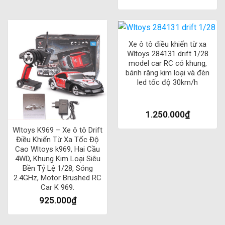
và dễ sử dụng, giúp bạn vận hành một cách dễ dàng và
thuận tiện.
Xe ô tô điều khiển từ xa
Tóm lại, xe bán tải điều khiển từ xa C24-1 có rất nhiều tính
Wltoys 284131 drift 1/28
năng và ưu điểm nổi bật, là lựa chọn hoàn hảo cho những
model car RC có khung,
người muốn tìm kiếm một chiếc xe bán tải đa năng, tiện lợi
bánh răng kim loại và đèn
led tốc độ 30km/h
và bền bỉ.
Thông số kĩ thuật Xe bán tải điều khiển từ xa
1.250.000
₫
WPL C24-1 RC:
Wltoys K969 – Xe ô tô Drift
Điều Khiển Từ Xa Tốc Độ
Dưới đây là một số thông số kỹ thuật chính của xe bán tải
Cao Wltoys k969, Hai Cầu
điều khiển từ xa WPL C24-1 RC:
4WD, Khung Kim Loại Siêu
Bền Tỷ Lệ 1/28, Sóng
2.4GHz, Motor Brushed RC
Kích thước: dài 22cm x rộng 14cm x cao 14cm
Car K 969.
Trọng lượng: 500g
925.000
₫
Tốc độ tối đa: 10 km/h