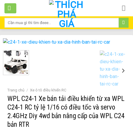
Skip
to
content
Tìm
kiếm:
Trang chủ
/
Xe ô tô điều khiển RC
WPL C24-1 Xe bán tải điều khiển từ xa WPL
C24-1 RC tỷ lệ 1/16 có điều tốc và servo
2.4GHz Diy 4wd bản nâng cấp của WPL C24
bản RTR