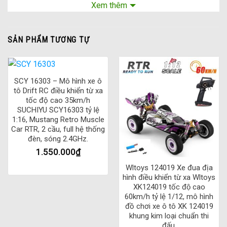
hoặc dụng cụ một cách dễ dàng mà không cần mất nhiều
Xem thêm
thời gian và sức lực.
Không chỉ vậy, chiếc xe bán tải C24-1 còn được trang bị bộ
SẢN PHẨM TƯƠNG TỰ
nhớ lưu trữ giúp lưu trữ và phát lại các tuyến đường đã đi
qua. Điều này giúp bạn tiết kiệm thời gian và công sức trong
việc phải lập lại các tuyến đường khi cần.
SCY 16303 – Mô hình xe ô
tô Drift RC điều khiển từ xa
Với khung xe bền chắc và động cơ mạnh mẽ, chiếc xe bán tải
tốc độ cao 35km/h
C24-1 có thể chịu được tải trọng lên đến 1,5kg, giúp bạn vận
SUCHIYU SCY16303 tỷ lệ
1:16, Mustang Retro Muscle
chuyển mọi loại hàng hóa một cách dễ dàng và an toàn.
Car RTR, 2 cầu, full hệ thống
đèn, sóng 2.4GHz.
Dưới đây là những đặc điểm nổi bật của xe bán
1.550.000
₫
tải điều khiển từ xa WPL C24-1 RC:
Wltoys 124019 Xe đua địa
hình điều khiển từ xa Wltoys
Thiết kế đẹp mắt, bắt mắt: Xe bán tải WPL C24-1 RC
XK124019 tốc độ cao
được thiết kế với kiểu dáng trẻ trung, thời trang và năng
60km/h tỷ lệ 1/12, mô hình
động, sử dụng chất liệu nhựa cao cấp và độ bền cao.
đồ chơi xe ô tô XK 124019
khung kim loại chuẩn thi
Động cơ mạnh mẽ: Xe bán tải điều khiển từ xa WPL C24-
đấu.