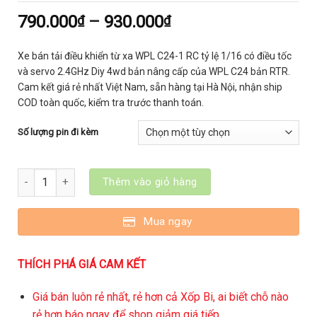
790.000
–
930.000
₫
₫
Xe bán tải điều khiển từ xa WPL C24-1 RC tỷ lệ 1/16 có điều tốc
và servo 2.4GHz Diy 4wd bản nâng cấp của WPL C24 bản RTR.
Cam kết giá rẻ nhất Việt Nam, sẵn hàng tại Hà Nội, nhận ship
COD toàn quốc, kiểm tra trước thanh toán.
Số lượng pin đi kèm
WPL C24-1 Xe bán tải điều khiển từ xa WPL C24-1 RC tỷ lệ 1/16
Thêm vào giỏ hàng
Mua ngay
THÍCH PHÁ GIÁ CAM KẾT
Giá bán luôn rẻ nhất, rẻ hơn cả Xốp Bi, ai biết chỗ nào
rẻ hơn báo ngay để shop giảm giá tiếp