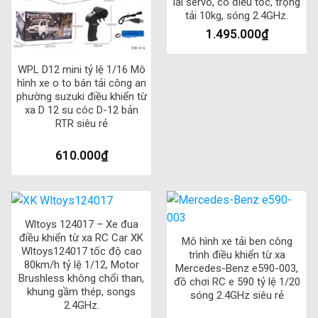
lái servo, có điều tốc, trọng
tải 10kg, sóng 2.4GHz.
1.495.000
₫
WPL D12 mini tỷ lệ 1/16 Mô
hình xe o to bán tải công an
phường suzuki điều khiển từ
xa D 12 su cóc D-12 bản
RTR siêu rẻ
610.000
₫
Wltoys 124017 – Xe đua
điều khiển từ xa RC Car XK
Mô hình xe tải ben công
Wltoys124017 tốc độ cao
trình điều khiển từ xa
80km/h tỷ lệ 1/12, Motor
Mercedes-Benz e590-003,
Brushless không chổi than,
đồ chơi RC e 590 tỷ lệ 1/20
khung gầm thép, songs
sóng 2.4GHz siêu rẻ
2.4GHz.