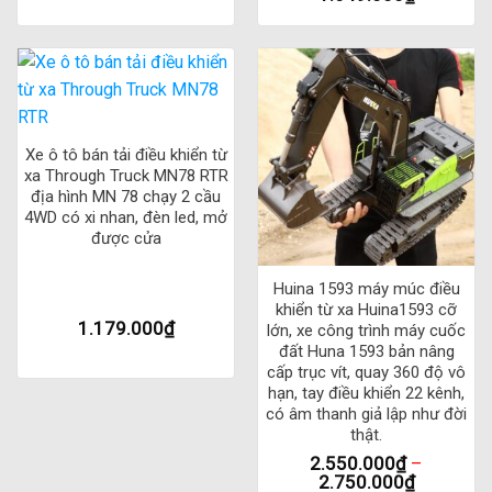
Tốc độ cao: Với tốc độ 10 km/h
Bộ nhớ lưu trữ: Xe bán tải C24-1 được trang bị bộ nhớ lưu
trữ giúp lưu trữ và phát lại các tuyến đường đã đi qua.
Điều này giúp bạn tiết kiệm thời gian và công sức trong
việc phải lập lại các tuyến đường khi cần.
Xe ô tô bán tải điều khiển từ
xa Through Truck MN78 RTR
Tải trọng lớn: Với khung xe bền chắc và động cơ mạnh
địa hình MN 78 chạy 2 cầu
mẽ, xe bán tải C24-1 có thể chịu được tải trọng lên đến
4WD có xi nhan, đèn led, mở
được cửa
1,5kg, giúp bạn vận chuyển mọi loại hàng hóa một cách
dễ dàng và an toàn.
Huina 1593 máy múc điều
Tiết kiệm năng lượng: Xe bán tải C24-1 sử dụng pin sạc,
khiển từ xa Huina1593 cỡ
1.179.000
₫
lớn, xe công trình máy cuốc
giúp tiết kiệm năng lượng và không gây ra ô nhiễm môi
đất Huna 1593 bản nâng
trường.
cấp trục vít, quay 360 độ vô
hạn, tay điều khiển 22 kênh,
Thiết kế đẹp mắt: Xe bán tải C24-1 có thiết kế hiện đại và
có âm thanh giả lập như đời
sang trọng, với màu sắc và kiểu dáng thời trang, làm tôn
thật.
lên phong cách của bạn.
2.550.000
₫
–
2.750.000
₫
Dễ dàng vận hành: Xe bán tải C24-1 có thiết kế đơn giản