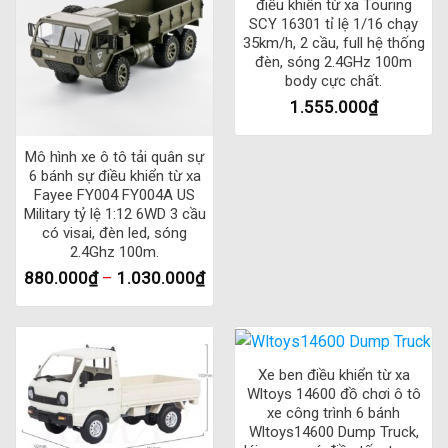
điều khiển từ xa Touring
SCY 16301 tỉ lệ 1/16 chạy
1 x Tài liệu hướng dẫn sử dụng: Tài liệu hướng dẫn sử dụng
35km/h, 2 cầu, full hệ thống
chi tiết, bao gồm các hướng dẫn về cách sử dụng, bảo quản
đèn, sóng 2.4GHz 100m
body cực chất.
và lắp đặt sản phẩm.
1.555.000
₫
Các phụ kiện khác như bộ phụ kiện tùy chọn (nếu có) sẽ
Mô hình xe ô tô tải quân sự
được ghi rõ trên bao bì sản phẩm. Việc kiểm tra sản phẩm
6 bánh sự điều khiển từ xa
trước khi sử dụng để đảm bảo rằng tất cả các phụ kiện đã
Fayee FY004 FY004A US
được đóng gói đầy đủ và hoạt động tốt là điều rất quan
Military tỷ lệ 1:12 6WD 3 cầu
trọng.
có visai, đèn led, sóng
2.4Ghz 100m.
880.000
₫
–
1.030.000
₫
Xe ben điều khiển từ xa
Wltoys 14600 đồ chơi ô tô
xe công trình 6 bánh
Wltoys14600 Dump Truck,