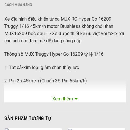
CÁCH MUA HÀNG
Xe địa hình điều khiển từ xa MJX RC Hyper Go 16209
Truggy 1/16 45km/h motor Brushless không chổi than
MJX16209 bốc đầu => Xe được thiết kế ưu việt với tx-rx rời
cho anh em đam mê dễ dàng nâng cấp
Thông số MJX Truggy Hyper Go 16209 tỷ lệ 1/16
1. Tất cả-kim loại giảm chấn thủy lực
2. Pin 2s 45km/h (Chuẩn 3S Pin 65km/h)
3. 45A độc lập không chổi than ESC + 2845 4 cực động cơ
Xem thêm
không chổi than
4. kim loại chống va chạm đầu
SẢN PHẨM TƯƠNG TỰ
5. Tất cả-Kim Loại hệ thống truyền tải (hộp số kim loại vi