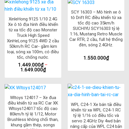
phân)
SCY 16303 – Mô hình xe ô
tô Drift RC điều khiển từ xa
6. Tiêu chuẩn độc lập thu, dễ sửa đổi
XinleHong 9125 1/10 2.4G
tốc độ cao 35km/h
Xe ô tô địa hình điều khiển
SUCHIYU SCY16303 tỷ lệ
từ xa tốc độ cao Monster
7. Động cơ làm mát bằng nhôm tản nhiệt + Quạt làm mát
1:16, Mustang Retro Muscle
Truck High Speed
Car RTR, 2 cầu, full hệ thống
XinHeLong 9125 4WD 2 cầu
Danh sách đóng gói: Truck * 1 Điều khiển từ xa * 1 Pin * 1;
đèn, sóng 2.4GHz.
50km/h RC Car- gầm kim
Bánh sau hỗ trợ bốc đầu * 1; Sách hướng dẫn sử dụng * 1;
loại, sóng xa 100m, có điều
tốc, chống nước.
1.550.000
₫
Cáp sạc USB * 1; Lục giác cờ lê * 1; Đầu-lên bánh xe phụ
1.449.000
₫
–
kiện * 1; Tua vít * 1
1.649.000
₫
Wltoys 124017 – Xe đua
điều khiển từ xa RC Car XK
WPL C24-1 Xe bán tải điều
Wltoys124017 tốc độ cao
khiển từ xa WPL C24-1 RC
80km/h tỷ lệ 1/12, Motor
tỷ lệ 1/16 có điều tốc và
Brushless không chổi than,
servo 2.4GHz Diy 4wd bản
khung gầm thép, songs
nâng cấp của WPL C24 bản