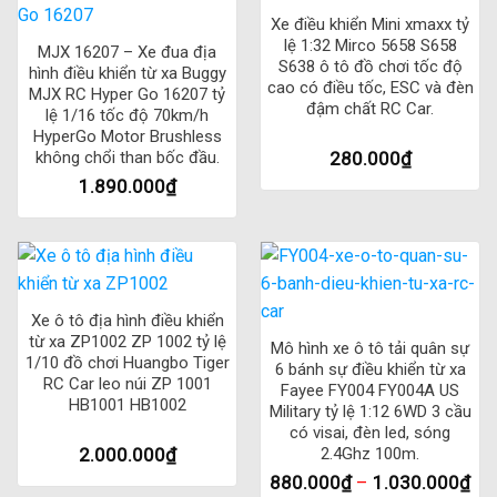
Xe điều khiển Mini xmaxx tỷ
lệ 1:32 Mirco 5658 S658
MJX 16207 – Xe đua địa
S638 ô tô đồ chơi tốc độ
hình điều khiển từ xa Buggy
cao có điều tốc, ESC và đèn
MJX RC Hyper Go 16207 tỷ
đậm chất RC Car.
lệ 1/16 tốc độ 70km/h
HyperGo Motor Brushless
280.000
₫
không chổi than bốc đầu.
1.890.000
₫
Xe ô tô địa hình điều khiển
từ xa ZP1002 ZP 1002 tỷ lệ
Mô hình xe ô tô tải quân sự
1/10 đồ chơi Huangbo Tiger
6 bánh sự điều khiển từ xa
RC Car leo núi ZP 1001
Fayee FY004 FY004A US
HB1001 HB1002
Military tỷ lệ 1:12 6WD 3 cầu
có visai, đèn led, sóng
2.000.000
₫
2.4Ghz 100m.
880.000
₫
–
1.030.000
₫