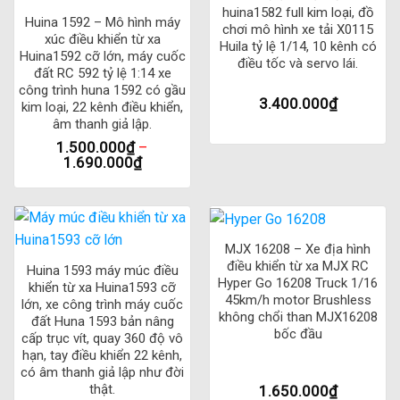
huina1582 full kim loại, đồ
Huina 1592 – Mô hình máy
chơi mô hình xe tải X0115
xúc điều khiển từ xa
Huila tỷ lệ 1/14, 10 kênh có
Huina1592 cỡ lớn, máy cuốc
điều tốc và servo lái.
đất RC 592 tỷ lệ 1:14 xe
công trình huna 1592 có gầu
3.400.000
₫
kim loại, 22 kênh điều khiển,
âm thanh giả lập.
1.500.000
₫
–
1.690.000
₫
MJX 16208 – Xe địa hình
điều khiển từ xa MJX RC
Huina 1593 máy múc điều
Hyper Go 16208 Truck 1/16
khiển từ xa Huina1593 cỡ
45km/h motor Brushless
lớn, xe công trình máy cuốc
không chổi than MJX16208
đất Huna 1593 bản nâng
bốc đầu
cấp trục vít, quay 360 độ vô
hạn, tay điều khiển 22 kênh,
có âm thanh giả lập như đời
thật.
1.650.000
₫