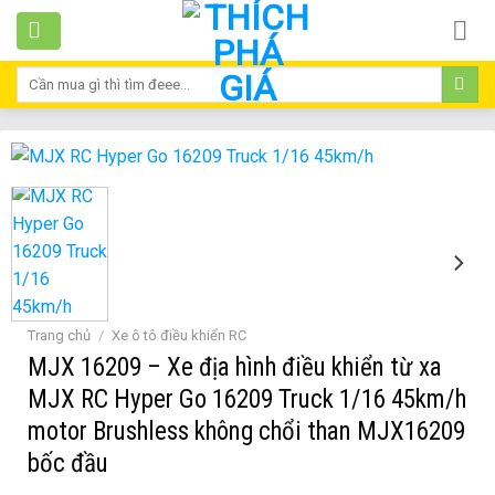
Skip
to
content
Tìm
kiếm:
Trang chủ
/
Xe ô tô điều khiển RC
MJX 16209 – Xe địa hình điều khiển từ xa
MJX RC Hyper Go 16209 Truck 1/16 45km/h
motor Brushless không chổi than MJX16209
bốc đầu