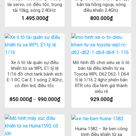
lái servo, có điều tốc, trọng
bắn tia hồng ngoại, sóng
tải 10kg, sóng 2.4GHz.
điều khiển 2.4Ghz.
1.495.000
₫
800.000
₫
Xe ô tô tải quân sự điều
Mô hình đồ chơi siêu xe ô tô
khiển từ xa WPL E1 tỷ lệ
bán tải điều khiển từ xa
1/16 đồ chơi tank bánh xích
Toyota WPL D62 D62-1 D64
E-1 RC Car E 1 sóng 2.4Ghz,
tỉ lệ 1/16 2.4ghz phiên bản
có đèn led, điều tốc.
RTR oto địa hình giá thành
siêu rẻ
850.000
₫
–
990.000
₫
929.000
₫
Huina 1582 – Xe ben công
trình điều khiển từ xa