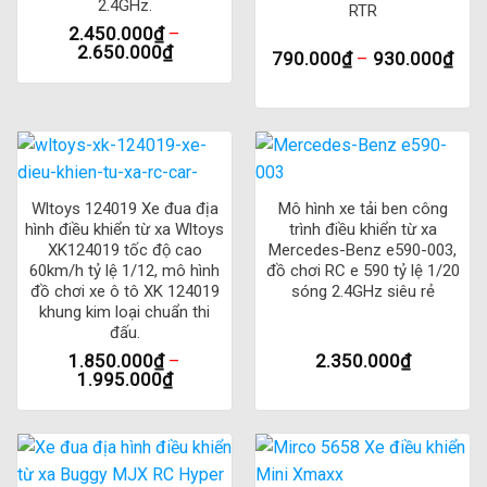
2.4GHz.
RTR
2.450.000
₫
–
2.650.000
₫
790.000
₫
–
930.000
₫
Wltoys 124019 Xe đua địa
Mô hình xe tải ben công
hình điều khiển từ xa Wltoys
trình điều khiển từ xa
XK124019 tốc độ cao
Mercedes-Benz e590-003,
60km/h tỷ lệ 1/12, mô hình
đồ chơi RC e 590 tỷ lệ 1/20
đồ chơi xe ô tô XK 124019
sóng 2.4GHz siêu rẻ
khung kim loại chuẩn thi
đấu.
1.850.000
₫
–
2.350.000
₫
1.995.000
₫