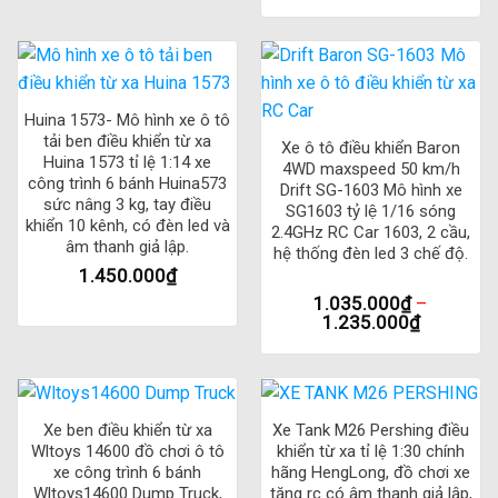
Huina 1573- Mô hình xe ô tô
tải ben điều khiển từ xa
Xe ô tô điều khiển Baron
Huina 1573 tỉ lệ 1:14 xe
4WD maxspeed 50 km/h
công trình 6 bánh Huina573
Drift SG-1603 Mô hình xe
sức nâng 3 kg, tay điều
SG1603 tỷ lệ 1/16 sóng
khiển 10 kênh, có đèn led và
2.4GHz RC Car 1603, 2 cầu,
âm thanh giả lập.
hệ thống đèn led 3 chế độ.
1.450.000
₫
1.035.000
₫
–
1.235.000
₫
Xe ben điều khiển từ xa
Xe Tank M26 Pershing điều
Wltoys 14600 đồ chơi ô tô
khiển từ xa tỉ lệ 1:30 chính
xe công trình 6 bánh
hãng HengLong, đồ chơi xe
Wltoys14600 Dump Truck,
tăng rc có âm thanh giả lập,