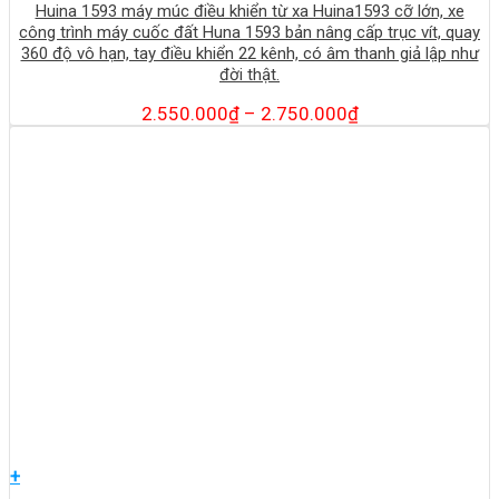
Huina 1593 máy múc điều khiển từ xa Huina1593 cỡ lớn, xe
công trình máy cuốc đất Huna 1593 bản nâng cấp trục vít, quay
360 độ vô hạn, tay điều khiển 22 kênh, có âm thanh giả lập như
đời thật.
2.550.000
₫
–
2.750.000
₫
+