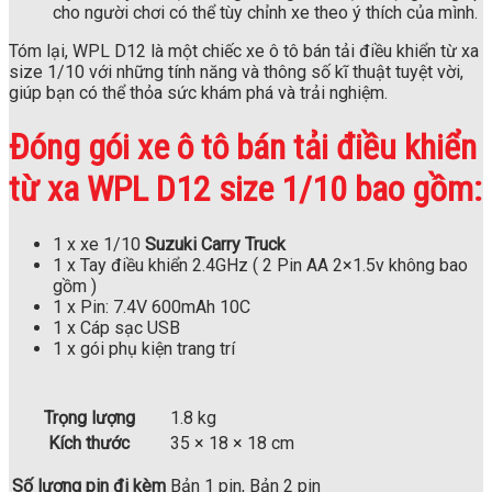
cho người chơi có thể tùy chỉnh xe theo ý thích của mình.
Tóm lại, WPL D12 là một chiếc xe ô tô bán tải điều khiển từ xa
size 1/10 với những tính năng và thông số kĩ thuật tuyệt vời,
giúp bạn có thể thỏa sức khám phá và trải nghiệm.
Đóng gói xe ô tô bán tải điều khiển
từ xa WPL D12 size 1/10 bao gồm:
1 x xe 1/10
Suzuki Carry Truck
1 x Tay điều khiển 2.4GHz ( 2 Pin AA 2×1.5v không bao
gồm )
1 x Pin: 7.4V 600mAh 10C
1 x Cáp sạc USB
1 x gói phụ kiện trang trí
Trọng lượng
1.8 kg
Kích thước
35 × 18 × 18 cm
Số lượng pin đi kèm
Bản 1 pin, Bản 2 pin