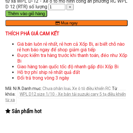
từ xa WPL D-12 - Xe ô tô mô hình công an phường RC WPL
D 12 (RTR) số lượng
Thêm vào giỏ hàng
Mua ngay
THÍCH PHÁ GIÁ CAM KẾT
Giá bán luôn rẻ nhất, rẻ hơn cả Xốp Bi, ai biết chỗ nào
rẻ hơn báo ngay để shop giảm giá tiếp
Được kiểm tra hàng trước khi thanh toán, đéo như Xốp
Bi
Giao hàng toàn quốc tốc độ nhanh gấp đôi Xốp Bi
Hỗ trợ phí ship rẻ nhất quả đất
Đổi trả trong vòng 3 ngày
Mã:
N/A
Danh mục:
Chưa phân loại
,
Xe ô tô điều khiển RC
Từ
khóa:
WPL D12 size 1/10 - Xe bán tải suzuki cary 5 tạ điều khiển
từ xa
Sản phẩm hot