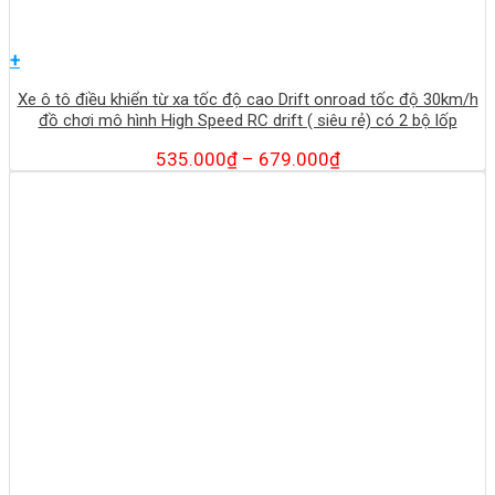
+
Xe ô tô điều khiển từ xa tốc độ cao Drift onroad tốc độ 30km/h
đồ chơi mô hình High Speed RC drift ( siêu rẻ) có 2 bộ lốp
535.000
₫
–
679.000
₫