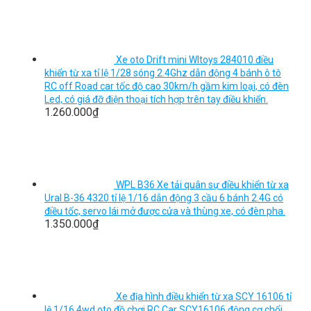
Xe oto Drift mini Wltoys 284010 điều
khiển từ xa tỉ lệ 1/28 sóng 2.4Ghz dẫn động 4 bánh ô tô
RC off Road car tốc độ cao 30km/h gầm kim loại, có đèn
Led, có giá đỡ điện thoại tích hợp trên tay điều khiển.
1.260.000
₫
WPL B36 Xe tải quân sự điều khiển từ xa
Ural B-36 4320 tỉ lệ 1/16 dẫn động 3 cầu 6 bánh 2.4G có
điều tốc, servo lái mở được cửa và thùng xe, có đèn pha.
1.350.000
₫
Xe địa hình điều khiển từ xa SCY 16106 tỉ
lệ 1/16 4wd oto đồ chơi RC Car SCY16106 động cơ chổi