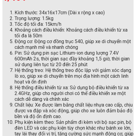
Kích thước: 34x16x17cm (Dài x rộng x cao)
Trọng lượng: 1.5kg
Tốc độ tối đa: 15km/h
Khoảng cách điều khiển: Khoảng cách điều khiển từ xa
tối đa là 50m
Động cơ: Động cơ đồng trục 540, giúp xe di chuyển một
cách mạnh mẽ và nhanh chóng
Pin: Sử dụng pin sạc Lithium-ion dung lượng 7.4V
600mAh 2s, thời gian sạc đầy khoảng 1,5 giờ, thời gian
sử dụng liên tục từ 20 đến 25 phút
Hệ thống treo: Hệ thống treo độc lập với giảm xóc dạng
lò xo, giúp xe di chuyển trên mọi địa hình một cách linh
hoạt và ổn định
Hệ thống điều khiển từ xa: Sử dụng bộ điều khiển từ xa
2.4GHz, giúp cho người chơi có thể điều khiển xe một
cách dễ dàng và chính xác
Chất liệu: Xe được làm bằng chất liệu nhựa cao cấp, chịu
được va đập và xóc động, giúp cho xe luôn đảm bảo độ
bền và độ ổn định cao.
Phụ kiện kèm theo: Sản phẩm đi kèm với bộ sạc pin, bộ
đèn LED và các phụ kiện tùy chọn khác như bánh xe lớn,
tay lái thay đổi vị trí, tăng cường sức mạnh động cơ, giúp