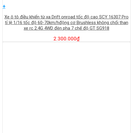
+
Xe ô tô điều khiển từ xa Drift onroad tốc độ cao SCY 16307 Pro
tỉ lệ 1/16 tốc độ 60-70km/hđộng cơ Brushless không chổi than
xe rc 2.4G 4WD đèn pha 7 chế độ GT SG918
2.300.000
₫