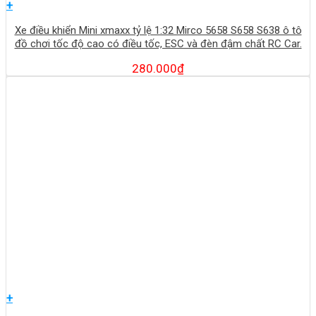
+
Xe điều khiển Mini xmaxx tỷ lệ 1:32 Mirco 5658 S658 S638 ô tô
đồ chơi tốc độ cao có điều tốc, ESC và đèn đậm chất RC Car.
280.000
₫
+