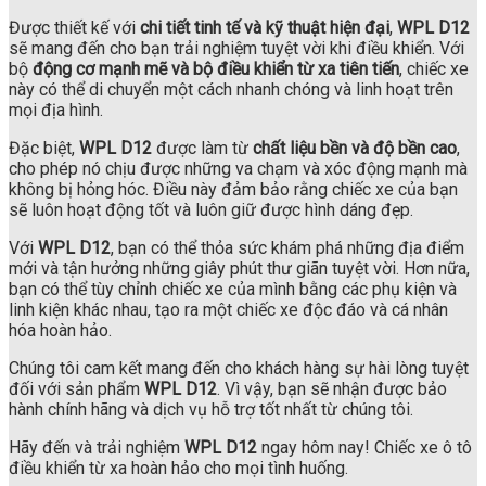
Được thiết kế với
chi tiết tinh tế và kỹ thuật hiện đại
,
WPL D12
sẽ mang đến cho bạn trải nghiệm tuyệt vời khi điều khiển. Với
bộ
động cơ mạnh mẽ và bộ điều khiển từ xa tiên tiến
, chiếc xe
này có thể di chuyển một cách nhanh chóng và linh hoạt trên
mọi địa hình.
Đặc biệt,
WPL D12
được làm từ
chất liệu bền và độ bền cao
,
cho phép nó chịu được những va chạm và xóc động mạnh mà
không bị hỏng hóc. Điều này đảm bảo rằng chiếc xe của bạn
sẽ luôn hoạt động tốt và luôn giữ được hình dáng đẹp.
Với
WPL D12
, bạn có thể thỏa sức khám phá những địa điểm
mới và tận hưởng những giây phút thư giãn tuyệt vời. Hơn nữa,
bạn có thể tùy chỉnh chiếc xe của mình bằng các phụ kiện và
linh kiện khác nhau, tạo ra một chiếc xe độc đáo và cá nhân
hóa hoàn hảo.
Chúng tôi cam kết mang đến cho khách hàng sự hài lòng tuyệt
đối với sản phẩm
WPL D12
. Vì vậy, bạn sẽ nhận được bảo
hành chính hãng và dịch vụ hỗ trợ tốt nhất từ chúng tôi.
Hãy đến và trải nghiệm
WPL D12
ngay hôm nay! Chiếc xe ô tô
điều khiển từ xa hoàn hảo cho mọi tình huống.