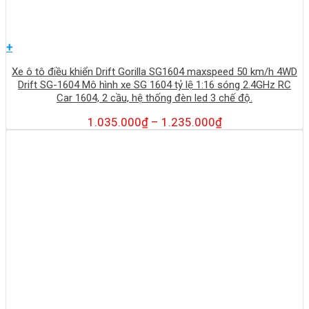
+
Xe ô tô điều khiển Drift Gorilla SG1604 maxspeed 50 km/h 4WD
Drift SG-1604 Mô hình xe SG 1604 tỷ lệ 1:16 sóng 2.4GHz RC
Car 1604, 2 cầu, hệ thống đèn led 3 chế độ.
1.035.000
₫
–
1.235.000
₫