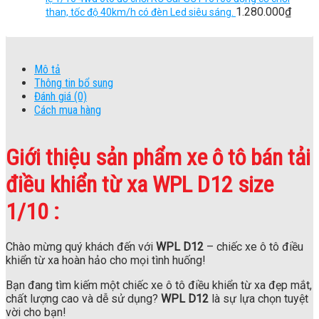
1.280.000
₫
than, tốc độ 40km/h có đèn Led siêu sáng.
Mô tả
Thông tin bổ sung
Đánh giá (0)
Cách mua hàng
Giới thiệu sản phẩm xe ô tô bán tải
điều khiển từ xa WPL D12 size
1/10 :
Chào mừng quý khách đến với
WPL D12
– chiếc xe ô tô điều
khiển từ xa hoàn hảo cho mọi tình huống!
Bạn đang tìm kiếm một chiếc xe ô tô điều khiển từ xa đẹp mắt,
chất lượng cao và dễ sử dụng?
WPL D12
là sự lựa chọn tuyệt
vời cho bạn!