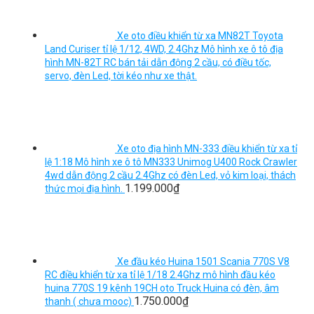
Xe oto điều khiển từ xa MN82T Toyota
Land Curiser tỉ lệ 1/12, 4WD, 2.4Ghz Mô hình xe ô tô địa
hình MN-82T RC bán tải dẫn động 2 cầu, có điều tốc,
servo, đèn Led, tời kéo như xe thật.
Xe oto địa hình MN-333 điều khiển từ xa tỉ
lệ 1:18 Mô hình xe ô tô MN333 Unimog U400 Rock Crawler
4wd dẫn động 2 cầu 2.4Ghz có đèn Led, vỏ kim loại, thách
1.199.000
₫
thức mọi địa hình.
Xe đầu kéo Huina 1501 Scania 770S V8
RC điều khiển từ xa tỉ lệ 1/18 2.4Ghz mô hình đầu kéo
huina 770S 19 kênh 19CH oto Truck Huina có đèn, âm
1.750.000
₫
thanh ( chưa mooc)