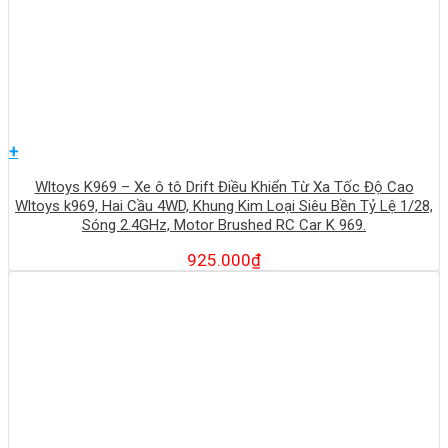
+
Wltoys K969 – Xe ô tô Drift Điều Khiển Từ Xa Tốc Độ Cao
Wltoys k969, Hai Cầu 4WD, Khung Kim Loại Siêu Bền Tỷ Lệ 1/28,
Sóng 2.4GHz, Motor Brushed RC Car K 969.
925.000
₫