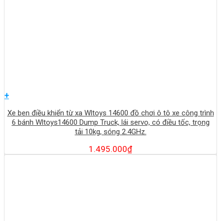
+
Xe ben điều khiển từ xa Wltoys 14600 đồ chơi ô tô xe công trình
6 bánh Wltoys14600 Dump Truck, lái servo, có điều tốc, trọng
tải 10kg, sóng 2.4GHz.
1.495.000
₫