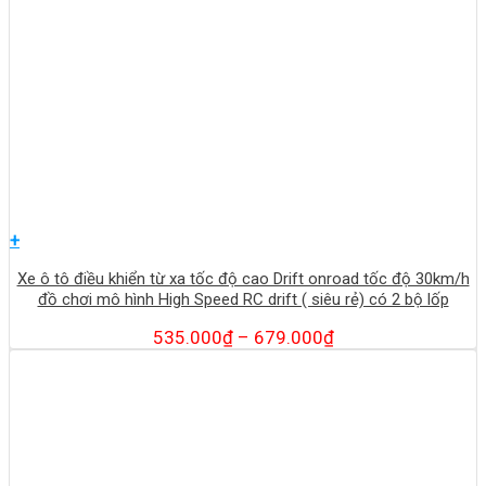
+
Xe ô tô điều khiển từ xa tốc độ cao Drift onroad tốc độ 30km/h
đồ chơi mô hình High Speed RC drift ( siêu rẻ) có 2 bộ lốp
535.000
₫
–
679.000
₫