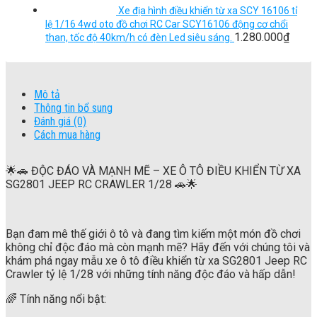
Xe địa hình điều khiển từ xa SCY 16106 tỉ
lệ 1/16 4wd oto đồ chơi RC Car SCY16106 động cơ chổi
1.280.000
₫
than, tốc độ 40km/h có đèn Led siêu sáng.
Mô tả
Thông tin bổ sung
Đánh giá (0)
Cách mua hàng
🌟🚗 ĐỘC ĐÁO VÀ MẠNH MẼ – XE Ô TÔ ĐIỀU KHIỂN TỪ XA
SG2801 JEEP RC CRAWLER 1/28 🚗🌟
Bạn đam mê thế giới ô tô và đang tìm kiếm một món đồ chơi
không chỉ độc đáo mà còn mạnh mẽ? Hãy đến với chúng tôi và
khám phá ngay mẫu xe ô tô điều khiển từ xa SG2801 Jeep RC
Crawler tỷ lệ 1/28 với những tính năng độc đáo và hấp dẫn!
🌈 Tính năng nổi bật: