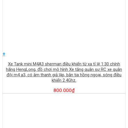
+
Xe Tank mini M4A3 sherman điều khiển từ xa tỉ lệ 1:30 chính
hãng HengLong, đồ chơi mô hình Xe tăng quân sự RC xe quân
đội m4 a3, có âm thanh giả lập, bắn tia hồng ngoại, sóng điều
khiển 2.4Ghz.
800.000
₫