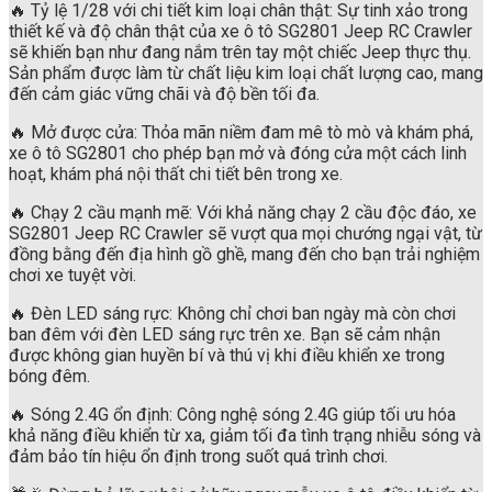
🔥 Tỷ lệ 1/28 với chi tiết kim loại chân thật: Sự tinh xảo trong
thiết kế và độ chân thật của xe ô tô SG2801 Jeep RC Crawler
sẽ khiến bạn như đang nắm trên tay một chiếc Jeep thực thụ.
Sản phẩm được làm từ chất liệu kim loại chất lượng cao, mang
đến cảm giác vững chãi và độ bền tối đa.
🔥 Mở được cửa: Thỏa mãn niềm đam mê tò mò và khám phá,
xe ô tô SG2801 cho phép bạn mở và đóng cửa một cách linh
hoạt, khám phá nội thất chi tiết bên trong xe.
🔥 Chạy 2 cầu mạnh mẽ: Với khả năng chạy 2 cầu độc đáo, xe
SG2801 Jeep RC Crawler sẽ vượt qua mọi chướng ngại vật, từ
đồng bằng đến địa hình gồ ghề, mang đến cho bạn trải nghiệm
chơi xe tuyệt vời.
🔥 Đèn LED sáng rực: Không chỉ chơi ban ngày mà còn chơi
ban đêm với đèn LED sáng rực trên xe. Bạn sẽ cảm nhận
được không gian huyền bí và thú vị khi điều khiển xe trong
bóng đêm.
🔥 Sóng 2.4G ổn định: Công nghệ sóng 2.4G giúp tối ưu hóa
khả năng điều khiển từ xa, giảm tối đa tình trạng nhiễu sóng và
đảm bảo tín hiệu ổn định trong suốt quá trình chơi.