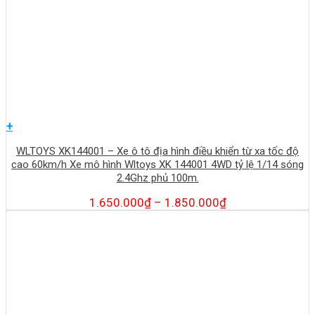
+
WLTOYS XK144001 – Xe ô tô địa hình điều khiển từ xa tốc độ
cao 60km/h Xe mô hình Wltoys XK 144001 4WD tỷ lệ 1/14 sóng
2.4Ghz phủ 100m.
1.650.000
₫
–
1.850.000
₫