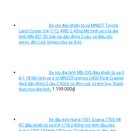
Xe oto điều khiển từ xa MN82T Toyota
Land Curiser tỉ lệ 1/12, 4WD, 2.4Ghz Mô hình xe ô tô địa
hình MN-82T RC bán tải dẫn động 2 cầu, có điều tốc,
servo, đèn Led, tời kéo như xe thật.
Xe oto địa hình MN-333 điều khiển từ xa tỉ
lệ 1:18 Mô hình xe ô tô MN333 Unimog U400 Rock Crawler
4wd dẫn động 2 cầu 2.4Ghz có đèn Led, vỏ kim loại, thách
1.199.000
₫
thức mọi địa hình.
Xe đầu kéo Huina 1501 Scania 770S V8
RC điều khiển từ xa tỉ lệ 1/18 2.4Ghz mô hình đầu kéo
huina 770S 19 kênh 19CH oto Truck Huina có đèn, âm