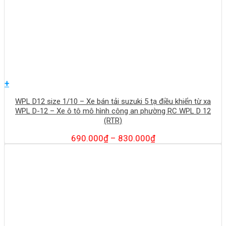
+
WPL D12 size 1/10 – Xe bán tải suzuki 5 tạ điều khiển từ xa
WPL D-12 – Xe ô tô mô hình công an phường RC WPL D 12
(RTR)
690.000
₫
–
830.000
₫