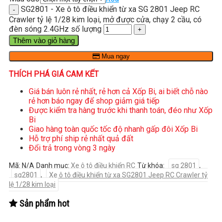
SG2801 - Xe ô tô điều khiển từ xa SG 2801 Jeep RC
Crawler tỷ lệ 1/28 kim loại, mở được cửa, chạy 2 cầu, có
đèn sóng 2.4GHz số lượng
Thêm vào giỏ hàng
Mua ngay
THÍCH PHÁ GIÁ CAM KẾT
Giá bán luôn rẻ nhất, rẻ hơn cả Xốp Bi, ai biết chỗ nào
rẻ hơn báo ngay để shop giảm giá tiếp
Được kiểm tra hàng trước khi thanh toán, đéo như Xốp
Bi
Giao hàng toàn quốc tốc độ nhanh gấp đôi Xốp Bi
Hỗ trợ phí ship rẻ nhất quả đất
Đổi trả trong vòng 3 ngày
Mã:
N/A
Danh mục:
Xe ô tô điều khiển RC
Từ khóa:
sg 2801
,
sg2801
,
Xe ô tô điều khiển từ xa SG2801 Jeep RC Crawler tỷ
lệ 1/28 kim loại
Sản phẩm hot