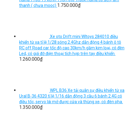
1.750.000
₫
thanh ( chưa mooc)
Xe oto Drift mini Wltoys 284010 điều
khiển từ xa tỉ lệ 1/28 sóng 2.4Ghz dẫn động 4 bánh ô tô
RC off Road car tốc độ cao 30km/h gầm kim loại, có đèn
Led, có giá đỡ điện thoại tích hợp trên tay điều khiển.
1.260.000
₫
WPL B36 Xe tải quân sự điều khiển từ xa
Ural B-36 4320 tỉ lệ 1/16 dẫn động 3 cầu 6 bánh 2.4G có
điều tốc, servo lái mở được cửa và thùng xe, có đèn pha.
1.350.000
₫