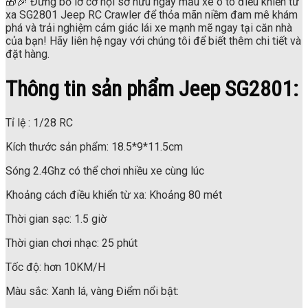
🎁🎉 Đừng bỏ lỡ cơ hội sở hữu ngay mẫu xe ô tô điều khiển từ
xa SG2801 Jeep RC Crawler để thỏa mãn niềm đam mê khám
phá và trải nghiệm cảm giác lái xe mạnh mẽ ngay tại căn nhà
của bạn! Hãy liên hệ ngay với chúng tôi để biết thêm chi tiết và
đặt hàng.
Thông tin sản phẩm Jeep SG2801:
Tỉ lệ : 1/28 RC
Kích thước sản phẩm: 18.5*9*11.5cm
Sóng 2.4Ghz có thể chơi nhiều xe cùng lúc
Khoảng cách điều khiển từ xa: Khoảng 80 mét
Thời gian sạc: 1.5 giờ
Thời gian chơi nhạc: 25 phút
Tốc độ: hơn 10KM/H
Màu sắc: Xanh lá, vàng Điểm nổi bật: