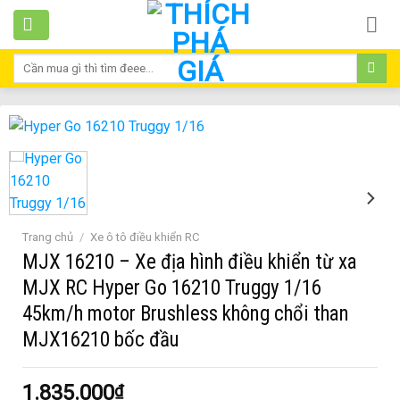
Skip
to
content
Tìm
kiếm:
Trang chủ
/
Xe ô tô điều khiển RC
MJX 16210 – Xe địa hình điều khiển từ xa
MJX RC Hyper Go 16210 Truggy 1/16
45km/h motor Brushless không chổi than
MJX16210 bốc đầu
1.835.000
₫