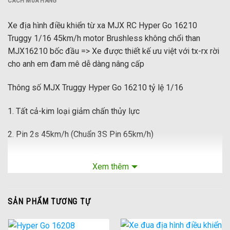
CÁCH MUA HÀNG
Xe địa hình điều khiển từ xa MJX RC Hyper Go 16210
Truggy 1/16 45km/h motor Brushless không chổi than
MJX16210 bốc đầu => Xe được thiết kế ưu việt với tx-rx rời
cho anh em đam mê dễ dàng nâng cấp
Thông số MJX Truggy Hyper Go 16210 tỷ lệ 1/16
1. Tất cả-kim loại giảm chấn thủy lực
2. Pin 2s 45km/h (Chuẩn 3S Pin 65km/h)
3. 45A độc lập không chổi than ESC + 2845 4 cực động cơ
Xem thêm
không chổi than
4. kim loại chống va chạm đầu
SẢN PHẨM TƯƠNG TỰ
5. Tất cả-Kim Loại hệ thống truyền tải (hộp số kim loại vi