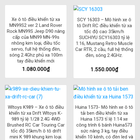
Xe ô tô điều khiển từ xa
SCY 16303 – Mô hình xe ô
MN99S2 ver 2 Land Rover
tô Drift RC điều khiển từ xa
Rock MN99S Jeep D90 nâng
tốc độ cao 35km/h
cấp của MN99 MN-99s
SUCHIYU SCY16303 tỷ lệ
nhông kim loại, điều tốc
1:16, Mustang Retro Muscle
servo, full hệ thống đèn,
Car RTR, 2 cầu, full hệ thống
sóng 2.4Ghz phủ xa 100m
đèn, sóng 2.4GHz.
tay điều khiển mới
1.080.000
₫
1.550.000
₫
Wltoys K989 – Xe ô tô điều
Huina 1573- Mô hình xe ô tô
khiển từ xa Drift Wltoys K-
tải ben điều khiển từ xa
989 tỷ lệ 1/28 2.4G 4WD
Huina 1573 tỉ lệ 1:14 xe
Brushed RC Car Touring Car
công trình 6 bánh Huina573
tốc độ 35km/h ô tô drift
sức nâng 3 kg, tay điều
mini K 989 khung kim loại.
khiển 10 kênh, có đèn led và