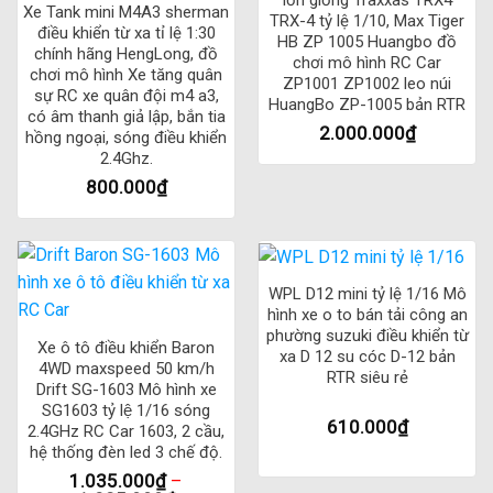
lớn giống Traxxas TRX4
Xe Tank mini M4A3 sherman
TRX-4 tỷ lệ 1/10, Max Tiger
điều khiển từ xa tỉ lệ 1:30
HB ZP 1005 Huangbo đồ
chính hãng HengLong, đồ
chơi mô hình RC Car
chơi mô hình Xe tăng quân
ZP1001 ZP1002 leo núi
sự RC xe quân đội m4 a3,
HuangBo ZP-1005 bản RTR
có âm thanh giả lập, bắn tia
2.000.000
₫
hồng ngoại, sóng điều khiển
2.4Ghz.
800.000
₫
WPL D12 mini tỷ lệ 1/16 Mô
hình xe o to bán tải công an
phường suzuki điều khiển từ
Xe ô tô điều khiển Baron
xa D 12 su cóc D-12 bản
4WD maxspeed 50 km/h
RTR siêu rẻ
Drift SG-1603 Mô hình xe
SG1603 tỷ lệ 1/16 sóng
610.000
₫
2.4GHz RC Car 1603, 2 cầu,
hệ thống đèn led 3 chế độ.
1.035.000
₫
–