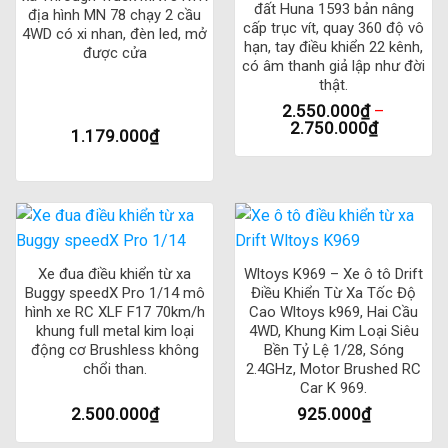
đất Huna 1593 bản nâng
địa hình MN 78 chạy 2 cầu
cấp trục vít, quay 360 độ vô
4WD có xi nhan, đèn led, mở
hạn, tay điều khiển 22 kênh,
được cửa
có âm thanh giả lập như đời
thật.
2.550.000
₫
–
2.750.000
₫
1.179.000
₫
Xe đua điều khiển từ xa
Wltoys K969 – Xe ô tô Drift
Buggy speedX Pro 1/14 mô
Điều Khiển Từ Xa Tốc Độ
hình xe RC XLF F17 70km/h
Cao Wltoys k969, Hai Cầu
khung full metal kim loại
4WD, Khung Kim Loại Siêu
động cơ Brushless không
Bền Tỷ Lệ 1/28, Sóng
chổi than.
2.4GHz, Motor Brushed RC
Car K 969.
2.500.000
₫
925.000
₫