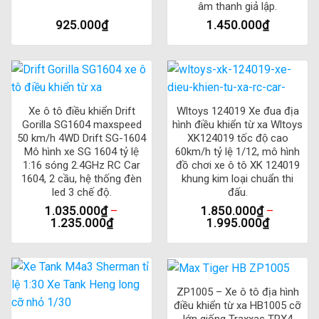
âm thanh giả lập.
925.000
₫
1.450.000
₫
Xe ô tô điều khiển Drift
Wltoys 124019 Xe đua địa
Gorilla SG1604 maxspeed
hình điều khiển từ xa Wltoys
50 km/h 4WD Drift SG-1604
XK124019 tốc độ cao
Mô hình xe SG 1604 tỷ lệ
60km/h tỷ lệ 1/12, mô hình
1:16 sóng 2.4GHz RC Car
đồ chơi xe ô tô XK 124019
1604, 2 cầu, hệ thống đèn
khung kim loại chuẩn thi
led 3 chế độ.
đấu.
1.035.000
₫
–
1.850.000
₫
–
1.235.000
₫
1.995.000
₫
ZP1005 – Xe ô tô địa hình
điều khiển từ xa HB1005 cỡ