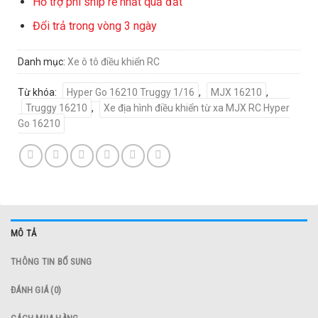
Hỗ trợ phí ship rẻ nhất quả đất
Đổi trả trong vòng 3 ngày
Danh mục:
Xe ô tô điều khiển RC
Từ khóa:
Hyper Go 16210 Truggy 1/16
,
MJX 16210
,
Truggy 16210
,
Xe địa hình điều khiển từ xa MJX RC Hyper
Go 16210
MÔ TẢ
THÔNG TIN BỔ SUNG
ĐÁNH GIÁ (0)