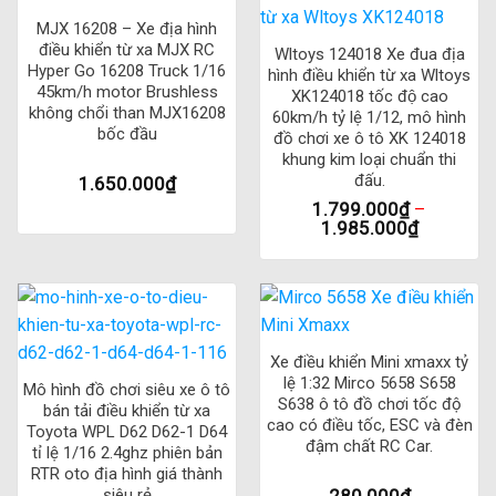
phân)
MJX 16208 – Xe địa hình
điều khiển từ xa MJX RC
6. Tiêu chuẩn độc lập thu, dễ sửa đổi
Wltoys 124018 Xe đua địa
Hyper Go 16208 Truck 1/16
hình điều khiển từ xa Wltoys
45km/h motor Brushless
XK124018 tốc độ cao
7. Động cơ làm mát bằng nhôm tản nhiệt + Quạt làm mát
không chổi than MJX16208
60km/h tỷ lệ 1/12, mô hình
bốc đầu
đồ chơi xe ô tô XK 124018
Danh sách đóng gói: Truggy * 1 Điều khiển từ xa * 1 Pin * 1;
khung kim loại chuẩn thi
Bánh sau hỗ trợ bốc đầu * 1; Sách hướng dẫn sử dụng * 1;
đấu.
1.650.000
₫
Cáp sạc USB * 1; Lục giác cờ lê * 1; Đầu-lên bánh xe phụ
1.799.000
₫
–
1.985.000
₫
kiện * 1; Tua vít * 1
Xe điều khiển Mini xmaxx tỷ
lệ 1:32 Mirco 5658 S658
Mô hình đồ chơi siêu xe ô tô
S638 ô tô đồ chơi tốc độ
bán tải điều khiển từ xa
cao có điều tốc, ESC và đèn
Toyota WPL D62 D62-1 D64
đậm chất RC Car.
tỉ lệ 1/16 2.4ghz phiên bản
RTR oto địa hình giá thành
siêu rẻ