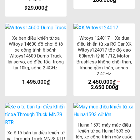
280.000
₫
929.000
₫
Xe ben điều khiển từ xa
Wltoys 124017 – Xe đua
Wltoys 14600 đồ chơi ô tô
điều khiển từ xa RC Car XK
xe công trình 6 bánh
Wltoys124017 tốc độ cao
Wltoys14600 Dump Truck,
80km/h tỷ lệ 1/12, Motor
lái servo, có điều tốc, trọng
Brushless không chổi than,
tải 10kg, sóng 2.4GHz.
khung gầm thép, songs
2.4GHz.
1.495.000
₫
2.450.000
₫
–
2.650.000
₫
Huina 1593 máy múc điều
khiển từ xa Huina1593 cỡ
Xe ô tô bán tải điều khiển từ
lớn, xe công trình máy cuốc
xa Through Truck MN78 RTR