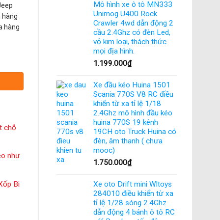
Mô hình xe ô tô MN333
Jeep
Unimog U400 Rock
n hàng
Crawler 4wd dẫn động 2
ra hàng
cầu 2.4Ghz có đèn Led,
vỏ kim loại, thách thức
mọi địa hình.
 Rock MN99S Jeep D90 nâng cấp của MN99 MN-99s nhông kim loại, điều tốc 
1.199.000
₫
Xe đầu kéo Huina 1501
Scania 770S V8 RC điều
khiển từ xa tỉ lệ 1/18
2.4Ghz mô hình đầu kéo
huina 770S 19 kênh
ết chỗ
19CH oto Truck Huina có
đèn, âm thanh ( chưa
mooc)
éo như
1.750.000
₫
Xốp Bi
Xe oto Drift mini Wltoys
284010 điều khiển từ xa
tỉ lệ 1/28 sóng 2.4Ghz
dẫn động 4 bánh ô tô RC