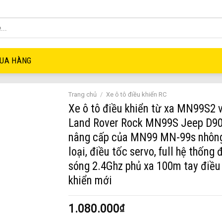
UA HÀNG
Trang chủ
/
Xe ô tô điều khiển RC
Xe ô tô điều khiển từ xa MN99S2 v
Land Rover Rock MN99S Jeep D9
nâng cấp của MN99 MN-99s nhôn
loại, điều tốc servo, full hệ thống 
sóng 2.4Ghz phủ xa 100m tay điều
khiển mới
1.080.000
₫