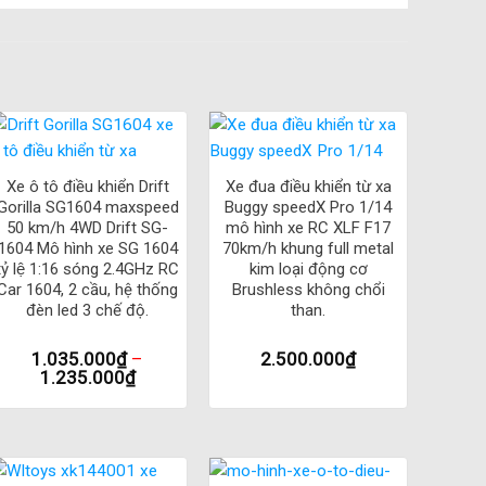
của người chơi. Mẫu xe này được trang bị bộ giảm xóc
n dung lượng lớn, giúp chiếc xe hoạt động liên tục trong
+
+
Xe ô tô điều khiển Drift
Xe đua điều khiển từ xa
từ xa.
Gorilla SG1604 maxspeed
Buggy speedX Pro 1/14
50 km/h 4WD Drift SG-
mô hình xe RC XLF F17
ởi những tính năng và thiết kế ấn tượng. Đây là một
1604 Mô hình xe SG 1604
70km/h khung full metal
tỷ lệ 1:16 sóng 2.4GHz RC
kim loại động cơ
Car 1604, 2 cầu, hệ thống
Brushless không chổi
S Jeep D90
đèn led 3 chế độ.
than.
1.035.000
₫
–
2.500.000
₫
n từ xa tốt nhất trên thị trường hiện nay. Dưới đây là
1.235.000
₫
tình trạng trục trặc khi chơi xe.