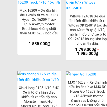
+
Hệ thống đèn chiếu sáng đầy đủ: Với hệ thống đèn chiế
+
MJX 16209 – Xe địa hình
Xe leo núi: Thiết kế
xe MN99s
leo núi giúp chiếc xe c
điều khiển từ xa MJX RC
Wltoys 124018 Xe đua
Hyper Go 16209 Truck
Sóng 2.4Ghz phủ xa 100m: Sóng điều khiển 2.4Ghz phủ 
địa hình điều khiển từ xa
1/16 45km/h motor
Wltoys XK124018 tốc độ
Bộ pin Lithium-ion dung lượng lớn:
Land Rover Rock
Brushless không chổi
cao 60km/h tỷ lệ 1/12,
than MJX16209 bốc đầu
gian dài.
mô hình đồ chơi xe ô tô
XK 124018 khung kim loạ
chuẩn thi đấu.
1.835.000
₫
Tất cả những tính năng trên cộng với thiết kế đẹp mắt và
1.799.000
₫
–
được nhiều người yêu thích.
1.985.000
₫
Thông số kĩ thuật của
Xe ô tô điều 
Xe ô tô điều khiển từ xa Land Rover Rock Jeep D90 MN
+
+
Thông số kĩ thuật
MJX 16208 – Xe địa hìn
điều khiển từ xa MJX RC
XinleHong 9125 1/10 2.4G
Hyper Go 16208 Truck
Xe ô tô địa hình điều
– Đi kèm theo là Pin Lion 7.4v 1200mAH & adapter sạc 
1/16 45km/h motor
khiển từ xa tốc độ cao
Brushless không chổi
Monster Truck High
– Kích thước: 35*16.5*20.5cm
than MJX16208 bốc đầu
Speed XinHeLong 9125