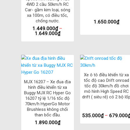
4WD 2 cầu 50km/h RC
– Nặng 1kg Công dụng và lợi ích của sản phẩm
Car- gầm kim loại, sóng
xa 100m, có điều tốc,
– Sản phẩm là bản RTR (Ready to Run): đã được lắp ráp sẵ
chống nước.
1.650.000
₫
1.449.000
₫
–
1.649.000
₫
– Phiên bản RTR sử dụng mạch điều tốc và hệ thống lái b
+ xi nhan khi đánh lái
+ đèn lùi khi ga lùi
+
+
– Sử dụng motor lớn 260 giúp chiếc xe chạy nhanh và 
Xe ô tô điều khiển từ xa
tốc độ cao Drift onroad
MJX 16207 – Xe đua địa
– Điều khiển 2 kênh: Ga Tiến/ Lùi
tốc độ 30km/h đồ chơi
hình điều khiển từ xa
mô hình High Speed RC
Buggy MJX RC Hyper Go
drift ( siêu rẻ) có 2 bộ lố
– Rẽ trái/ Phải (có điều tốc nhanh/chậm phụ thuộc vào l
16207 tỷ lệ 1/16 tốc độ
70km/h HyperGo Motor
Brushless không chổi
– Lốp xe Offroad hầm hố giúp bám đường tốt và di chuyển
than bốc đầu.
535.000
₫
–
679.000
1.890.000
₫
– Hệ thống giảm sóc lò xo nhún giúp chiếc xe giảm chấn 