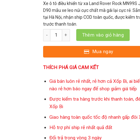
Xe ô tô điều khiển từ xa Land Rover Rock MN99S 
D90 mẫu xe leo núi cực chất mà gái lại cực rẻ. Sẵ
tại Hà Nội, nhận ship COD toàn quốc, được kiểm t
trước thanh toán.
Xe ô tô điều khiển từ xa MN99S2 ver 2 Land Rover
Thêm vào giỏ hàng
Mua ngay
THÍCH PHÁ GIÁ CAM KẾT
Giá bán luôn rẻ nhất, rẻ hơn cả Xốp Bi, ai bi
nào rẻ hơn báo ngay để shop giảm giá tiếp
Được kiểm tra hàng trước khi thanh toán, đ
Xốp Bi
Giao hàng toàn quốc tốc độ nhanh gấp đôi 
Hỗ trợ phí ship rẻ nhất quả đất
Đổi trả trong vòng 3 ngày