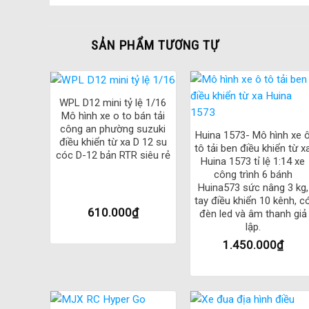
Ngoài những tính năng trên,
Land Rover Rock MN99S J
thể thao, giúp xe vận hành ổn định và êm ái hơn trên các 
SẢN PHẨM TƯƠNG TỰ
Bên cạnh đó,
xe điều khiển từ xa Land Rover Rock MN
+
một khoảng thời gian dài và giảm thiểu tình trạng sạc đầy 
WPL D12 mini tỷ lệ 1/16
+
Mô hình xe o to bán tải
Mẫu xe này còn có thêm chế độ giảm tốc độ để tránh va c
công an phường suzuki
Huina 1573- Mô hình xe 
điều khiển từ xa D 12 su
tô tải ben điều khiển từ x
Land Rover Rock MN99S MN99S2 Ver 2 Jeep D90
là m
cóc D-12 bản RTR siêu rẻ
Huina 1573 tỉ lệ 1:14 xe
món quà tuyệt vời cho bạn bè, gia đình hoặc bản thân để t
công trình 6 bánh
Huina573 sức nâng 3 kg,
Tính năng ưu việt của
Xe ô tô điều
tay điều khiển 10 kênh, c
610.000
₫
đèn led và âm thanh giả
lập.
Land Rover Rock MN99S Jeep D90
được trang bị nhiều 
1.450.000
₫
một số tính năng ưu việt của Land Rover Rock
MN99S
J
Nhông kim loại:
Land Rover Rock MN99S
Jeep D90 đượ
Điều tốc servo: Tính năng này giúp xe có thể điều ch