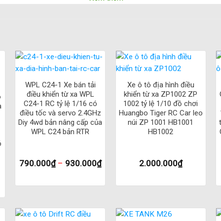
eep D90
còn có thêm nhiều tính năng khác để nâng cao trải nghiệm 
địa hình khó khăn.
99S Jeep D90 MN99s2 ver 2
còn được trang bị một bộ pin Lithium-io
xả hết pin.
+
+
WPL C24-1 Xe bán tải
Xe ô tô địa hình điều
hạm, đặc biệt phù hợp cho các trẻ em khi chơi đồ chơi điều khiển 
điều khiển từ xa WPL
khiển từ xa ZP1002 ZP
ô
C24-1 RC tỷ lệ 1/16 có
1002 tỷ lệ 1/10 đồ chơi
a
ột trong những mẫu xe điều khiển từ xa cao cấp, đáng được sở hữu b
điều tốc và servo 2.4GHz
Huangbo Tiger RC Car leo
hư giãn, giải trí và khám phá những địa hình khó khăn.
Diy 4wd bản nâng cấp của
núi ZP 1001 HB1001
WPL C24 bản RTR
HB1002
 khiển từ xa MN99S2 Land Rover Rock MN99
ó
790.000
₫
–
930.000
₫
2.000.000
₫
tính năng ưu việt, giúp nó trở thành một trong những mẫu xe điều khiể
eep D90:
c trang bị nhông kim loại giúp xe hoạt động ổn định hơn, giảm thiểu 
ỉnh tốc độ di chuyển một cách chính xác và nhanh chóng.