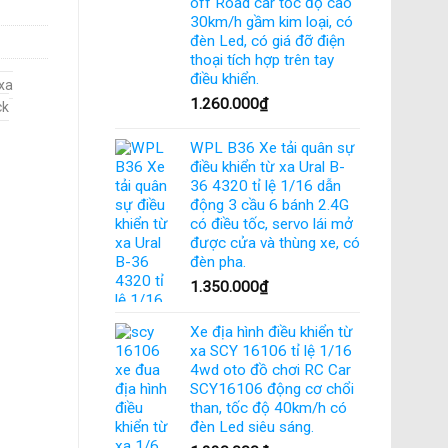
off Road car tốc độ cao
30km/h gầm kim loại, có
đèn Led, có giá đỡ điện
thoại tích hợp trên tay
điều khiển.
 xa
1.260.000
₫
ck
WPL B36 Xe tải quân sự
điều khiển từ xa Ural B-
36 4320 tỉ lệ 1/16 dẫn
động 3 cầu 6 bánh 2.4G
có điều tốc, servo lái mở
được cửa và thùng xe, có
đèn pha.
1.350.000
₫
Xe địa hình điều khiển từ
xa SCY 16106 tỉ lệ 1/16
4wd oto đồ chơi RC Car
SCY16106 động cơ chổi
than, tốc độ 40km/h có
đèn Led siêu sáng.