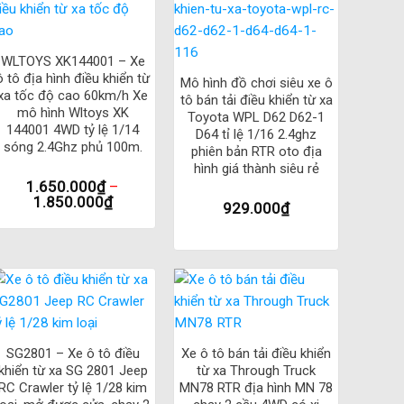
áng yếu hoặc buổi tối.
+
phá những địa hình khắc nghiệt một cách dễ dàng.
+
WLTOYS XK144001 – Xe
inh hoạt và dễ dàng.
ô tô địa hình điều khiển từ
Mô hình đồ chơi siêu xe ô
xa tốc độ cao 60km/h Xe
tô bán tải điều khiển từ xa
úp chiếc xe hoạt động liên tục trong một khoảng thời
mô hình Wltoys XK
Toyota WPL D62 D62-1
144001 4WD tỷ lệ 1/14
D64 tỉ lệ 1/16 2.4ghz
sóng 2.4Ghz phủ 100m.
phiên bản RTR oto địa
nh một trong những mẫu xe điều khiển từ xa tốt nhất và
hình giá thành siêu rẻ
1.650.000
₫
–
1.850.000
₫
929.000
₫
0
 nhan
+
+
SG2801 – Xe ô tô điều
Xe ô tô bán tải điều khiển
khiển từ xa SG 2801 Jeep
từ xa Through Truck
RC Crawler tỷ lệ 1/28 kim
MN78 RTR địa hình MN 78