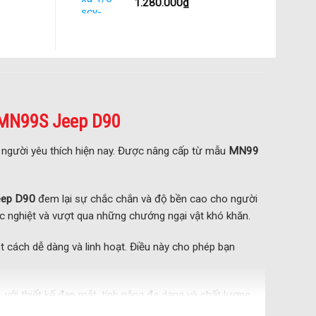
1.280.000
₫
 MN99S Jeep D90
u người yêu thích hiện nay. Được nâng cấp từ mẫu
MN99
eep D90
đem lại sự chắc chắn và độ bền cao cho người
c nghiệt và vượt qua những chướng ngại vật khó khăn.
t cách dễ dàng và linh hoạt. Điều này cho phép bạn
với thiết kế đẹp mắt, tính năng đa dạng và chất lượng
.