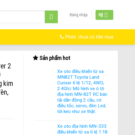
Đăng nhập
0
₫
Phôn:
chưa có tiền mua
Sản phẩm hot
er 2
Xe oto điều khiển từ xa
0
MN82T Toyota Land
g kim
Curiser tỉ lệ 1/12, 4WD,
2.4Ghz Mô hình xe ô tô
đèn,
địa hình MN-82T RC bán
tải dẫn động 2 cầu, có
điều tốc, servo, đèn Led,
tời kéo như xe thật.
Xe oto địa hình MN-333
điều khiển từ xa tỉ lệ 1:18