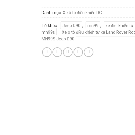
Danh mục:
Xe ô tô điều khiển RC
Từ khóa:
Jeep D90
,
mn99
,
xe điêì khiển từ
mn99s
,
Xe ô tô điều khiển từ xa Land Rover Ro
MN99S Jeep D90