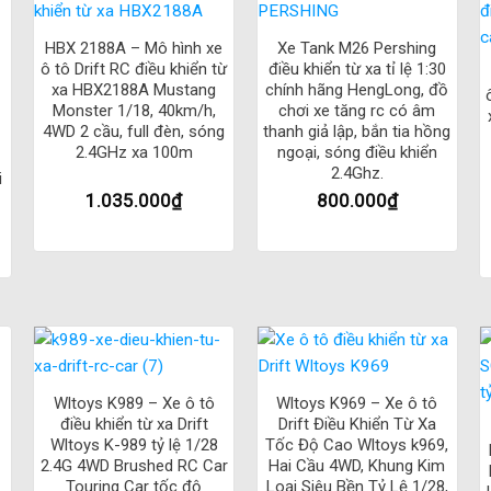
+
+
u sáng đầy đủ, chiếc xe sẽ trông rất ấn tượng trong điều kiện ánh s
HBX 2188A – Mô hình xe
Xe Tank M26 Pershing
ó thể vượt qua các chướng ngại vật khó khăn, giúp người chơi khám 
ô tô Drift RC điều khiển từ
điều khiển từ xa tỉ lệ 1:30
xa HBX2188A Mustang
chính hãng HengLong, đồ
xa tới 100m giúp người chơi có thể điều khiển xe từ xa một cách l
Monster 1/18, 40km/h,
chơi xe tăng rc có âm
 MN99S Jeep D90
được trang bị bộ pin Lithium-ion dung lượng lớn gi
4WD 2 cầu, full đèn, sóng
thanh giả lập, bắn tia hồng
2.4GHz xa 100m
ngoại, sóng điều khiển
2.4Ghz.
i
1.035.000
₫
800.000
₫
 chất lượng tốt đã khiến
Land Rover Rock MN99S Jeep D90
trở thà
khiển từ xa Land Rover Rock MN99S Jeep D9
99S nâng cấp của MN99 MN-99s nhông kim loại, điều tốc servo xi
+
+
h
Wltoys K989 – Xe ô tô
Wltoys K969 – Xe ô tô
điều khiển từ xa Drift
Drift Điều Khiển Từ Xa
qua cổng USB tiện dụng
Wltoys K-989 tỷ lệ 1/28
Tốc Độ Cao Wltoys k969,
2.4G 4WD Brushed RC Car
Hai Cầu 4WD, Khung Kim
Touring Car tốc độ
Loại Siêu Bền Tỷ Lệ 1/28,