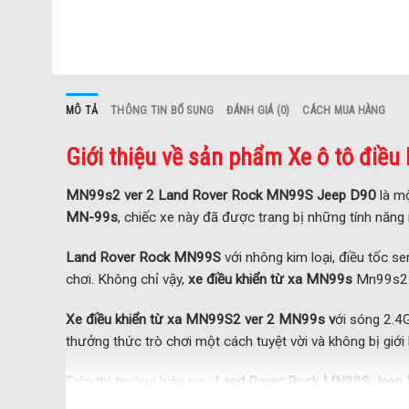
MÔ TẢ
THÔNG TIN BỔ SUNG
ĐÁNH GIÁ (0)
CÁCH MUA HÀNG
Giới thiệu về sản phẩm Xe ô tô điề
MN99s2 ver 2 Land Rover Rock MN99S Jeep D90
là mộ
MN-99s
, chiếc xe này đã được trang bị những tính năng
Land Rover Rock MN99S
với nhông kim loại, điều tốc s
chơi. Không chỉ vậy,
xe điều khiển từ xa MN99s
Mn99s2 c
Xe điều khiển từ xa MN99S2 ver 2 MN99s v
ới sóng 2.4G
thưởng thức trò chơi một cách tuyệt vời và không bị giới
Trên thị trường hiện nay,
Land Rover Rock MN99S Jeep
vượt trội. Nếu bạn là người yêu thích các trò chơi xe điề