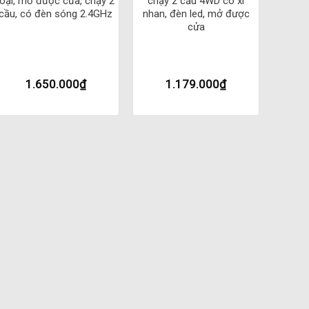
loại, mở được cửa, chạy 2
chạy 2 cầu 4WD có xi
cầu, có đèn sóng 2.4GHz
nhan, đèn led, mở được
cửa
 lắp pin là có thể chơi được ngay.
1.650.000
₫
1.179.000
₫