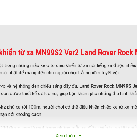
u khiển từ xa MN99S2 Ver2
Land
Rover Rock
t trong những mẫu xe ô tô điều khiển từ xa nổi tiếng và được nhiề
 mới nhất để mang đến cho người chơi trải nghiệm tuyệt vời.
ervo và hệ thống đèn chiếu sáng đầy đủ,
Land Rover Rock MN99S J
òn được thiết kế để leo núi, giúp bạn khám phá những địa hình khắ
hz phủ xa tới 100m, người chơi có thể điều khiển chiếc xe từ xa mộ
 hạn bởi khoảng cách.
 D90
được xem là một trong những mẫu xe điều khiển từ xa tốt nhất, 
u khiển từ xa, đây là một lựa chọn tuyệt vời mà bạn không nên bỏ qua
Xem thêm