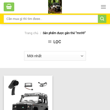
Skip
to
content
Tìm
kiếm:
Trang chủ
/
Sản phẩm được gắn thẻ “mn99”
LỌC