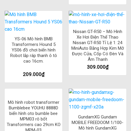
Nissan GT-R50 – Mô Hình
Xe Hơi Điện Thể Thao
YS-06 Mô hình BMB
Nissan GT-R50 Tỉ Lệ 1: 24
Transformers Hound 5
MiniAuto Bằng Hợp Kim Mở
YS06 đồ chơi biến hình
Được Cửa, Cốp Có Đèn Và
Robot lắp ráp thanh ô tô
Âm Thanh
cao 16cm.
309.000
₫
209.000
₫
Mô hình robot transformer
Bumblebee YOUHU 8888D
biến hình oto bumble bee
GundamXG Gundam
MPM03 rô bốt
MOBILE FREEDOOM 1/100-
Transformers cao 29cm KO
Mô hình GundamXG
MPM-03