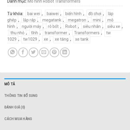
Danh mục:
Mô hình Robot Transformers
Từ khóa:
bai wei
,
baiwei
,
biến hình
,
đồ chơi
,
lắp
ghép
,
lắp ráp
,
megatank
,
megatron
,
mini
,
mô
hình
,
người máy
,
rô bốt
,
Robot
,
siêu nhân
,
siêu xe
,
thu nhỏ
,
tĩnh
,
transformer
,
Transformers
,
tw
1029
,
tw1029
,
xe
,
xe tăng
,
xe tank
MÔ TẢ
THÔNG TIN BỔ SUNG
ĐÁNH GIÁ (0)
CÁCH MUA HÀNG