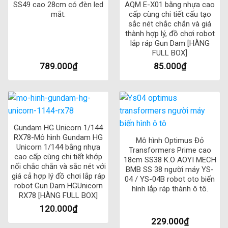
SS49 cao 28cm có đèn led
AQM E-X01 bằng nhựa cao
mắt.
cấp cùng chi tiết cấu tạo
sắc nét chắc chắn và giá
thành hợp lý, đồ chơi robot
lắp ráp Gun Dam [HÀNG
FULL BOX]
789.000
₫
85.000
₫
Gundam HG Unicorn 1/144
RX78-Mô hình Gundam HG
Mô hình Optimus Đỏ
Unicorn 1/144 bằng nhựa
Transformers Prime cao
cao cấp cùng chi tiết khớp
18cm SS38 K.O AOYI MECH
nối chắc chắn và sắc nét với
BMB SS 38 người máy YS-
giá cả hợp lý đồ chơi lắp ráp
04 / YS-04B robot oto biến
robot Gun Dam HGUnicorn
hình lắp ráp thành ô tô.
RX78 [HÀNG FULL BOX]
120.000
₫
229.000
₫