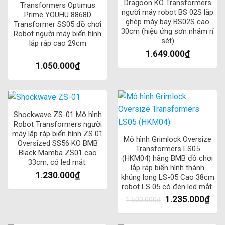
Dragoon KO Transformers
Transformers Optimus
người máy robot BS 02S lắp
Prime YOUHU 8868D
ghép máy bay BS02S cao
Transformer SS05 đồ chơi
30cm (hiệu ứng sơn nhám rỉ
Robot người máy biến hình
sét)
lắp ráp cao 29cm
1.649.000
₫
1.050.000
₫
Shockwave ZS-01 Mô hình
Robot Transformers người
máy lắp ráp biến hình ZS 01
Mô hình Grimlock Oversize
Oversized SS56 KO BMB
Transformers LS05
Black Mamba ZS01 cao
(HKM04) hãng BMB đồ chơi
33cm, có led mắt.
lắp ráp biến hình thành
1.230.000
₫
khủng long LS-05 Cao 38cm
robot LS 05 có đèn led mắt.
1.235.000
₫
1.500.000
₫