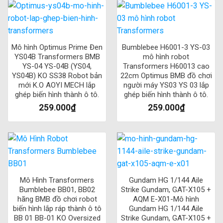
Mô hình Optimus Prime Đen
Bumblebee H6001-3 YS-03
YS04B Transformers BMB
mô hình robot
YS-04 YS-04B (YS04,
Transformers H60013 cao
YS04B) KO SS38 Robot bản
22cm Optimus BMB đồ chơi
mới K.O AOYI MECH lắp
người máy YS03 YS 03 lắp
ghép biến hình thành ô tô.
ghép biến hình thành ô tô.
259.000
₫
259.000
₫
Mô Hình Transformers
Gundam HG 1/144 Aile
Bumblebee BB01, BB02
Strike Gundam, GAT-X105 +
hãng BMB đồ chơi robot
AQM E-X01-Mô hình
biến hình lắp ráp thành ô tô
Gundam HG 1/144 Aile
BB 01 BB-01 KO Oversized
Strike Gundam, GAT-X105 +