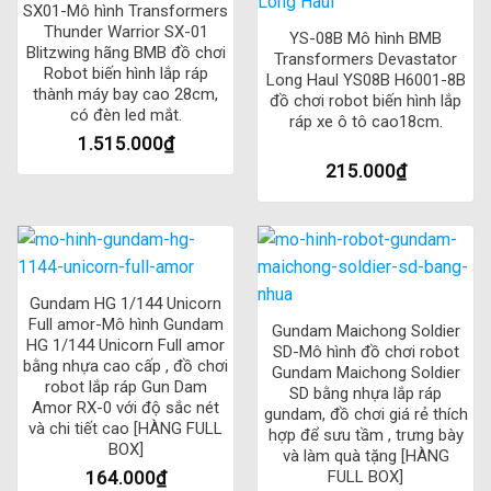
SX01-Mô hình Transformers
Thunder Warrior SX-01
YS-08B Mô hình BMB
Blitzwing hãng BMB đồ chơi
Transformers Devastator
Robot biến hình lắp ráp
Long Haul YS08B H6001-8B
thành máy bay cao 28cm,
đồ chơi robot biến hình lắp
có đèn led mắt.
ráp xe ô tô cao18cm.
1.515.000
₫
215.000
₫
Gundam HG 1/144 Unicorn
Full amor-Mô hình Gundam
Gundam Maichong Soldier
HG 1/144 Unicorn Full amor
SD-Mô hình đồ chơi robot
bằng nhựa cao cấp , đồ chơi
Gundam Maichong Soldier
robot lắp ráp Gun Dam
SD bằng nhựa lắp ráp
Amor RX-0 với độ sắc nét
gundam, đồ chơi giá rẻ thích
và chi tiết cao [HÀNG FULL
hợp để sưu tầm , trưng bày
BOX]
và làm quà tặng [HÀNG
164.000
₫
FULL BOX]