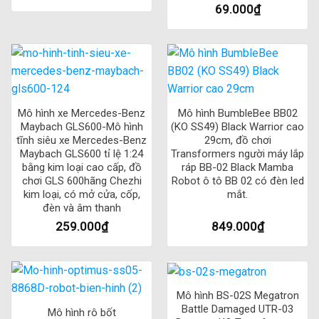
69.000
₫
Mô hình xe Mercedes-Benz
Mô hình BumbleBee BB02
Maybach GLS600-Mô hình
(KO SS49) Black Warrior cao
tĩnh siêu xe Mercedes-Benz
29cm, đồ chơi
Maybach GLS600 tỉ lệ 1:24
Transformers người máy lắp
bằng kim loại cao cấp, đồ
ráp BB-02 Black Mamba
chơi GLS 600hãng Chezhi
Robot ô tô BB 02 có đèn led
kim loại, có mở cửa, cốp,
mắt.
đèn và âm thanh
259.000
₫
849.000
₫
Mô hình BS-02S Megatron
Battle Damaged UTR-03
Mô hình rô bốt