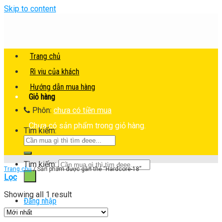
Skip to content
Trang chủ
Rì viu của khách
Hướng dẫn mua hàng
Giỏ hàng
Phôn:
chưa có tiền mua
Chưa có sản phẩm trong giỏ hàng.
Tìm kiếm:
Tìm kiếm:
Trang chủ
/
Sản phẩm được gắn thẻ “Hardcore-18”
Lọc
Showing all 1 result
Đăng nhập