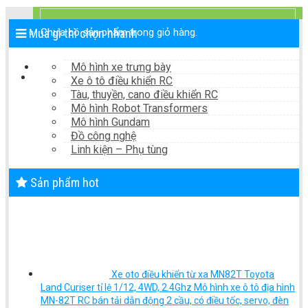
0
₫
Chưa có sản phẩm trong giỏ hàng.
Mua gì thì chọn nhanh
Mô hình xe trưng bày
Xe ô tô điều khiển RC
Tàu, thuyền, cano điều khiển RC
Mô hình Robot Transformers
Mô hình Gundam
Đồ công nghệ
Linh kiện – Phụ tùng
Sản phẩm hot
Xe oto điều khiển từ xa MN82T Toyota
Land Curiser tỉ lệ 1/12, 4WD, 2.4Ghz Mô hình xe ô tô địa hình
MN-82T RC bán tải dẫn động 2 cầu, có điều tốc, servo, đèn