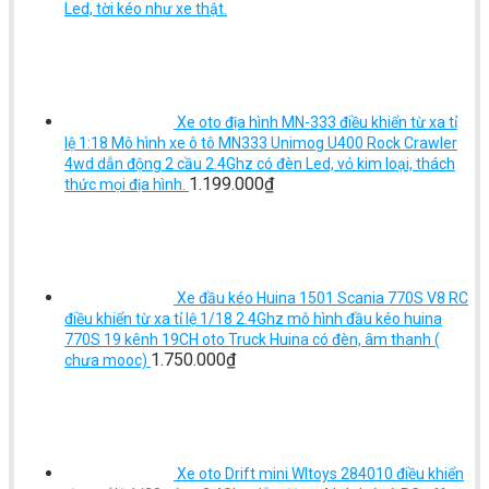
Led, tời kéo như xe thật.
Xe oto địa hình MN-333 điều khiển từ xa tỉ
lệ 1:18 Mô hình xe ô tô MN333 Unimog U400 Rock Crawler
4wd dẫn động 2 cầu 2.4Ghz có đèn Led, vỏ kim loại, thách
1.199.000
₫
thức mọi địa hình.
Xe đầu kéo Huina 1501 Scania 770S V8 RC
điều khiển từ xa tỉ lệ 1/18 2.4Ghz mô hình đầu kéo huina
770S 19 kênh 19CH oto Truck Huina có đèn, âm thanh (
1.750.000
₫
chưa mooc)
Xe oto Drift mini Wltoys 284010 điều khiển