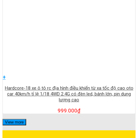
+
Hardcore-18 xe ô tô rc địa hình điều khiển từ xa tốc độ cao oto
car 40km/h tỉ lệ 1/18 4WD 2.4G có đèn led, bánh lớn, pin dung
lượng cao
999.000
₫
View more