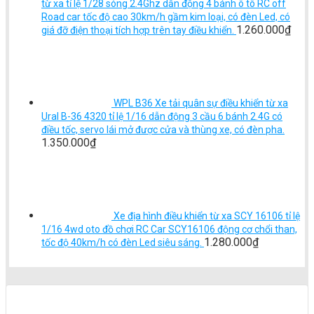
từ xa tỉ lệ 1/28 sóng 2.4Ghz dẫn động 4 bánh ô tô RC off
Road car tốc độ cao 30km/h gầm kim loại, có đèn Led, có
1.260.000
₫
giá đỡ điện thoại tích hợp trên tay điều khiển.
WPL B36 Xe tải quân sự điều khiển từ xa
Ural B-36 4320 tỉ lệ 1/16 dẫn động 3 cầu 6 bánh 2.4G có
điều tốc, servo lái mở được cửa và thùng xe, có đèn pha.
1.350.000
₫
Xe địa hình điều khiển từ xa SCY 16106 tỉ lệ
1/16 4wd oto đồ chơi RC Car SCY16106 động cơ chổi than,
1.280.000
₫
tốc độ 40km/h có đèn Led siêu sáng.